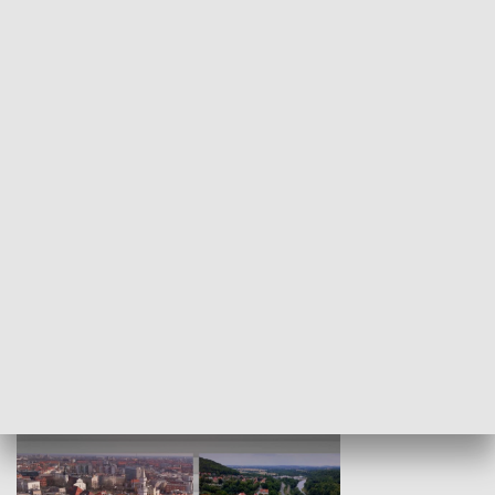
KULTURA I SZTUKA
Wejściówka
Zakładka
MNIEJSZOŚCI