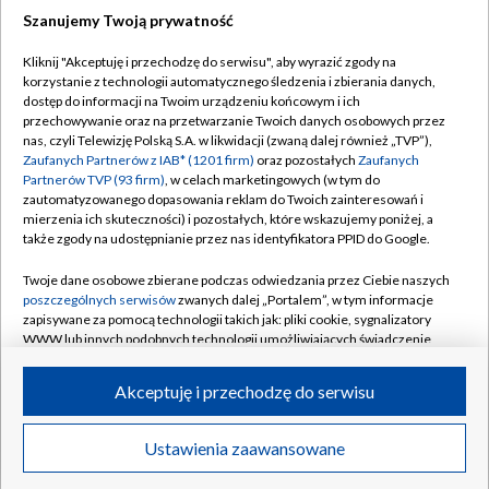
Szanujemy Twoją prywatność
Dołącz do nas:
Kliknij "Akceptuję i przechodzę do serwisu", aby wyrazić zgody na
korzystanie z technologii automatycznego śledzenia i zbierania danych,
TVP
dostęp do informacji na Twoim urządzeniu końcowym i ich
Abonament TVP
przechowywanie oraz na przetwarzanie Twoich danych osobowych przez
Regulamin TVP
nas, czyli Telewizję Polską S.A. w likwidacji (zwaną dalej również „TVP”),
Emisja w TVP
Zaufanych Partnerów z IAB* (1201 firm)
oraz pozostałych
Zaufanych
Polityka prywatności
Partnerów TVP (93 firm)
, w celach marketingowych (w tym do
Centrum informacji TVP
Moje zgody
zautomatyzowanego dopasowania reklam do Twoich zainteresowań i
mierzenia ich skuteczności) i pozostałych, które wskazujemy poniżej, a
Naziemna Telewizja Cyfrowa
Pomoc
także zgody na udostępnianie przez nas identyfikatora PPID do Google.
Sklep TVP
Biuro reklamy
Twoje dane osobowe zbierane podczas odwiedzania przez Ciebie naszych
Rada Programowa
poszczególnych serwisów
zwanych dalej „Portalem”, w tym informacje
Kontakt
zapisywane za pomocą technologii takich jak: pliki cookie, sygnalizatory
System NOS
WWW lub innych podobnych technologii umożliwiających świadczenie
dopasowanych i bezpiecznych usług, personalizację treści oraz reklam,
Informacje o nadawcy
Kanały
udostępnianie funkcji mediów społecznościowych oraz analizowanie
Akceptuję i przechodzę do serwisu
ruchu w Internecie.
Program dla prasy
©2026 Telewizja Polska S.A. w likwidacji
Biuro Reklamy
Twoje dane osobowe zbierane podczas odwiedzania przez Ciebie
Ustawienia zaawansowane
poszczególnych serwisów
na Portalu, takie jak adresy IP, identyfikatory
Ogłoszenie przetargowe
Twoich urządzeń końcowych i identyfikatory plików cookie, informacje o