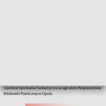
Było barwnie i nierealnie. Fantaści opanowali ogród Wojewódzkiej Biblioteki
Publicznej w Opolu
Gry planszowe, terenowe, spotkania autorskie a ponad
wszystko spotkania ludzi, którzy mają pasję, a w swoich
strojach wyglądają fantastycznie, jak przystało na 16- te
Opolskie Spotkania Fantastyczne w ogrodzie Wojewódzkiej
Biblioteki Publicznej w Opolu.