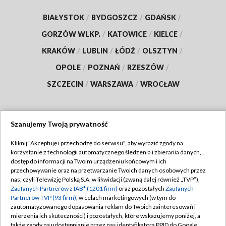
BIAŁYSTOK
/
BYDGOSZCZ
/
GDAŃSK
/
GORZÓW WLKP.
/
KATOWICE
/
KIELCE
/
KRAKÓW
/
LUBLIN
/
ŁÓDŹ
/
OLSZTYN
/
OPOLE
/
POZNAŃ
/
RZESZÓW
/
SZCZECIN
/
WARSZAWA
/
WROCŁAW
Szanujemy Twoją prywatność
Dołącz do nas:
Kliknij "Akceptuję i przechodzę do serwisu", aby wyrazić zgody na
korzystanie z technologii automatycznego śledzenia i zbierania danych,
TVP
dostęp do informacji na Twoim urządzeniu końcowym i ich
Abonament TVP
przechowywanie oraz na przetwarzanie Twoich danych osobowych przez
Regulamin TVP
nas, czyli Telewizję Polską S.A. w likwidacji (zwaną dalej również „TVP”),
Emisja w TVP
Zaufanych Partnerów z IAB* (1201 firm)
oraz pozostałych
Zaufanych
Polityka prywatności
Partnerów TVP (93 firm)
, w celach marketingowych (w tym do
Centrum informacji TVP
Moje zgody
zautomatyzowanego dopasowania reklam do Twoich zainteresowań i
mierzenia ich skuteczności) i pozostałych, które wskazujemy poniżej, a
Naziemna Telewizja Cyfrowa
Pomoc
także zgody na udostępnianie przez nas identyfikatora PPID do Google.