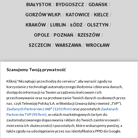
BIAŁYSTOK
/
BYDGOSZCZ
/
GDAŃSK
/
GORZÓW WLKP.
/
KATOWICE
/
KIELCE
/
KRAKÓW
/
LUBLIN
/
ŁÓDŹ
/
OLSZTYN
/
OPOLE
/
POZNAŃ
/
RZESZÓW
/
SZCZECIN
/
WARSZAWA
/
WROCŁAW
Szanujemy Twoją prywatność
Dołącz do nas:
Kliknij "Akceptuję i przechodzę do serwisu", aby wyrazić zgody na
korzystanie z technologii automatycznego śledzenia i zbierania danych,
TVP
dostęp do informacji na Twoim urządzeniu końcowym i ich
Abonament TVP
przechowywanie oraz na przetwarzanie Twoich danych osobowych przez
Regulamin TVP
nas, czyli Telewizję Polską S.A. w likwidacji (zwaną dalej również „TVP”),
Emisja w TVP
Zaufanych Partnerów z IAB* (1201 firm)
oraz pozostałych
Zaufanych
Polityka prywatności
Partnerów TVP (93 firm)
, w celach marketingowych (w tym do
Centrum informacji TVP
Moje zgody
zautomatyzowanego dopasowania reklam do Twoich zainteresowań i
mierzenia ich skuteczności) i pozostałych, które wskazujemy poniżej, a
Naziemna Telewizja Cyfrowa
Pomoc
także zgody na udostępnianie przez nas identyfikatora PPID do Google.
Sklep TVP