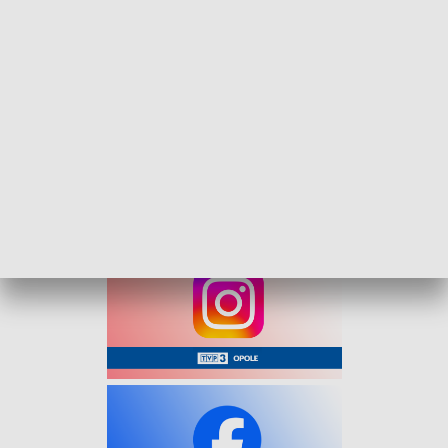
Na uczestników czekały prezentacje policji, straży pożarnej i
wojska, a także pokazy profesjonalnej jazdy na nowo
otwartym pumptracku. Organizatorzy przygotowali również
występy artystyczne uczniów oraz loterię fantową z
nagrodami.
Dużym zainteresowaniem cieszyły się stoiska
gastronomiczne i kawiarenka z domowymi wypiekami.