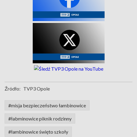
Źródło:
TVP3 Opole
#misja bezpieczeństwo łambinowice
#łabminowice piknik rodzinny
#łambinowice święto szkoły