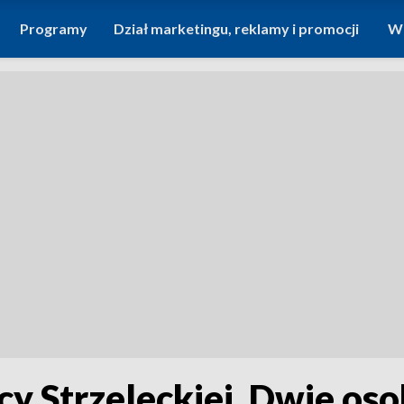
Programy
Dział marketingu, reklamy i promocji
Wi
 Strzeleckiej. Dwie oso