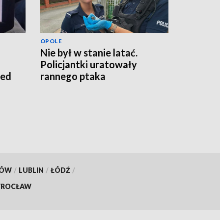
OPOLE
Nie był w stanie latać.
Policjantki uratowały
zed
rannego ptaka
KÓW
/
LUBLIN
/
ŁÓDŹ
/
ROCŁAW