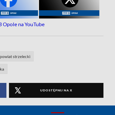
owiat strzelecki
cka
UDOSTĘPNIJ NA X