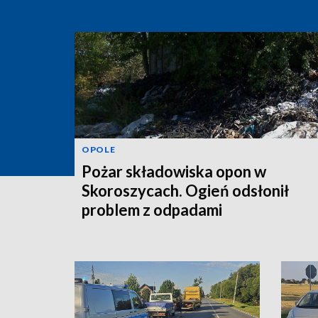
OPOLE
Pożar składowiska opon w
Skoroszycach. Ogień odsłonił
problem z odpadami