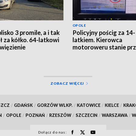
OPOLE
lisko 3 promile, a i tak
Policyjny pościg za 14-
ł za kółko. 64-latkowi
latkiem. Kierowca
 więzienie
motoroweru stanie pr
sądem [FILM]
ZOBACZ WIĘCEJ
SZCZ
/
GDAŃSK
/
GORZÓW WLKP.
/
KATOWICE
/
KIELCE
/
KRA
N
/
OPOLE
/
POZNAŃ
/
RZESZÓW
/
SZCZECIN
/
WARSZAWA
/
W
Dołącz do nas: