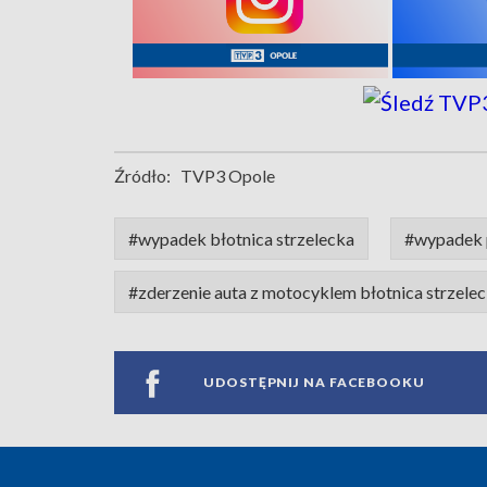
Źródło:
TVP3 Opole
#wypadek błotnica strzelecka
#wypadek p
#zderzenie auta z motocyklem błotnica strzele
UDOSTĘPNIJ NA FACEBOOKU