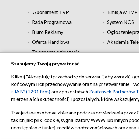
Abonament TVP
Emisja w TVP
Rada Programowa
System NOS
Biuro Reklamy
Ogłoszenie pr
Oferta Handlowa
Akademia Tele
Telegazeta ogłoszenia
Szanujemy Twoją prywatność
Regulamin TVP
Kliknij "Akceptuję i przechodzę do serwisu", aby wyrazić zg
końcowym i ich przechowywanie oraz na przetwarzanie Twoich
z IAB* (1201 firm)
oraz pozostałych
Zaufanych Partnerów T
mierzenia ich skuteczności) i pozostałych, które wskazujemy
Twoje dane osobowe zbierane podczas odwiedzania przez 
takich jak: pliki cookie, sygnalizatory WWW lub innych pod
udostępnianie funkcji mediów społecznościowych oraz anali