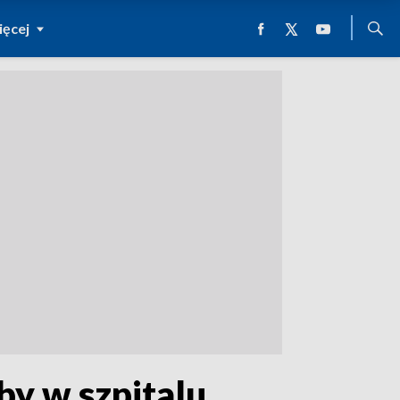
ęcej
by w szpitalu