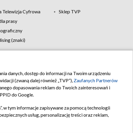
 Telewizja Cyfrowa
Sklep TVP
la prasy
tograficzny
sing (znaki)
klamy
Kontakt
rania danych, dostęp do informacji na Twoim urządzeniu
idacji (zwaną dalej również „TVP”),
Zaufanych Partnerów
anego dopasowania reklam do Twoich zainteresowań i
a PPID do Google.
”, w tym informacje zapisywane za pomocą technologii
zpiecznych usług, personalizację treści oraz reklam,