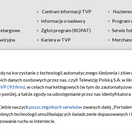
Centrum informacji TVP
Naziemna
Informacje o nadawcy
Program d
zetargowe
Zgłoś program (ROPAT)
Serwis fo
wizyjna
Kariera w TVP
Merchandi
Polityka prywatności
Moje zgody
Pomoc
Biuro re
ody na korzystanie z technologii automatycznego śledzenia i zbie
 danych osobowych przez nas, czyli Telewizję Polską S.A. w likw
VP (93 firm)
, w celach marketingowych (w tym do zautomatyzow
 poniżej, a także zgody na udostępnianie przez nas identyfikator
Ciebie naszych
poszczególnych serwisów
zwanych dalej „Portalem
obnych technologii umożliwiających świadczenie dopasowanych i be
zowanie ruchu w Internecie.