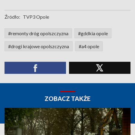
Źródło:
TVP3 Opole
#remonty dróg opolszczyzna
#gddkia opole
#drogi krajowe opolszczyzna
#a4 opole
ZOBACZ TAKŻE