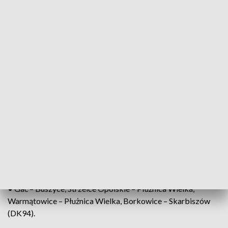
• Kamienna – Duczów Mały, Duczów – Ligota Dolna, Ligota
Górna – Jaworzno (DK42),
• Dalachów – Jaworzno (DK43),
• Dąbrówka – Opole, Poborszów – Ligota Krapkowicka,
Bierdzany – Kuniów – Ligota Dolna, granica woj. śląskiego –
Większyce (DK45),
• Obwodnica Paczkowa – Dąbrowa, Kamienica, Opole –
Dąbrowica (DK46),
• Strzelce Opolskie – Sieroniowice (DK88),
• Gać – Buszyce, Strzelce Opolskie – Płużnica Wielka,
Warmątowice – Płużnica Wielka, Borkowice – Skarbiszów
(DK94).