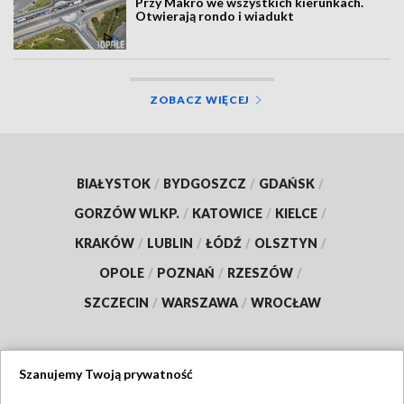
Przy Makro we wszystkich kierunkach.
Otwierają rondo i wiadukt
ZOBACZ WIĘCEJ
BIAŁYSTOK
/
BYDGOSZCZ
/
GDAŃSK
/
GORZÓW WLKP.
/
KATOWICE
/
KIELCE
/
KRAKÓW
/
LUBLIN
/
ŁÓDŹ
/
OLSZTYN
/
OPOLE
/
POZNAŃ
/
RZESZÓW
/
SZCZECIN
/
WARSZAWA
/
WROCŁAW
Szanujemy Twoją prywatność
Dołącz do nas: