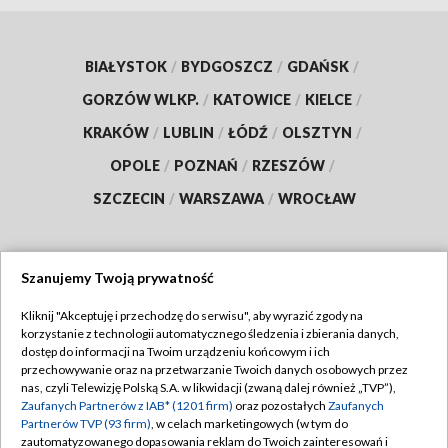
BIAŁYSTOK
/
BYDGOSZCZ
/
GDAŃSK
/
GORZÓW WLKP.
/
KATOWICE
/
KIELCE
/
KRAKÓW
/
LUBLIN
/
ŁÓDŹ
/
OLSZTYN
/
OPOLE
/
POZNAŃ
/
RZESZÓW
/
SZCZECIN
/
WARSZAWA
/
WROCŁAW
Szanujemy Twoją prywatność
Dołącz do nas:
Kliknij "Akceptuję i przechodzę do serwisu", aby wyrazić zgody na
korzystanie z technologii automatycznego śledzenia i zbierania danych,
TVP
dostęp do informacji na Twoim urządzeniu końcowym i ich
Abonament TVP
przechowywanie oraz na przetwarzanie Twoich danych osobowych przez
Regulamin TVP
nas, czyli Telewizję Polską S.A. w likwidacji (zwaną dalej również „TVP”),
Emisja w TVP
Zaufanych Partnerów z IAB* (1201 firm)
oraz pozostałych
Zaufanych
Polityka prywatności
Partnerów TVP (93 firm)
, w celach marketingowych (w tym do
Centrum informacji TVP
Moje zgody
zautomatyzowanego dopasowania reklam do Twoich zainteresowań i