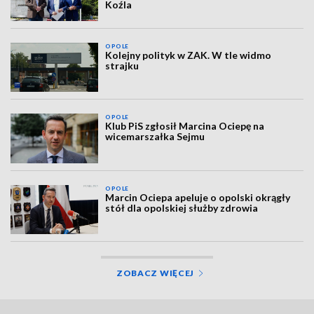
Koźla
OPOLE
Kolejny polityk w ZAK. W tle widmo
strajku
OPOLE
Klub PiS zgłosił Marcina Ociepę na
wicemarszałka Sejmu
OPOLE
Marcin Ociepa apeluje o opolski okrągły
stół dla opolskiej służby zdrowia
ZOBACZ WIĘCEJ