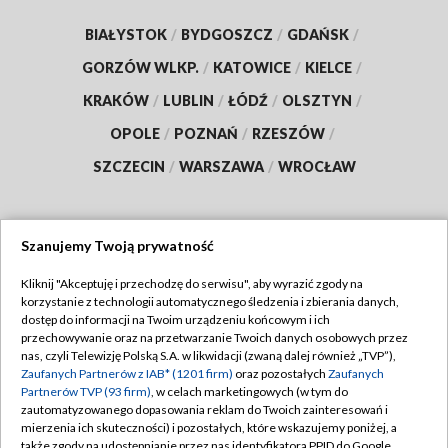
BIAŁYSTOK
/
BYDGOSZCZ
/
GDAŃSK
/
GORZÓW WLKP.
/
KATOWICE
/
KIELCE
/
KRAKÓW
/
LUBLIN
/
ŁÓDŹ
/
OLSZTYN
/
OPOLE
/
POZNAŃ
/
RZESZÓW
/
SZCZECIN
/
WARSZAWA
/
WROCŁAW
Szanujemy Twoją prywatność
Dołącz do nas:
Kliknij "Akceptuję i przechodzę do serwisu", aby wyrazić zgody na
korzystanie z technologii automatycznego śledzenia i zbierania danych,
TVP
dostęp do informacji na Twoim urządzeniu końcowym i ich
Abonament TVP
przechowywanie oraz na przetwarzanie Twoich danych osobowych przez
Regulamin TVP
nas, czyli Telewizję Polską S.A. w likwidacji (zwaną dalej również „TVP”),
Emisja w TVP
Zaufanych Partnerów z IAB* (1201 firm)
oraz pozostałych
Zaufanych
Polityka prywatności
Partnerów TVP (93 firm)
, w celach marketingowych (w tym do
Centrum informacji TVP
Moje zgody
zautomatyzowanego dopasowania reklam do Twoich zainteresowań i
mierzenia ich skuteczności) i pozostałych, które wskazujemy poniżej, a
Naziemna Telewizja Cyfrowa
Pomoc
także zgody na udostępnianie przez nas identyfikatora PPID do Google.