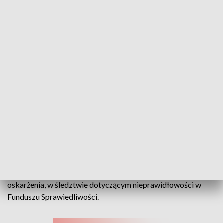
Wyłudzenie dotacji i fałszowanie dokumentów. Jest akt oskarżenia przeciwko
Małgorzacie Wilkos
Do 10 lat pozbawienia wolności grozi Małgorzacie Wilkos w
związku z działalnością fundacji Ex Bono. Prokuratura
Krajowa skierowała do Sądu Okręgowego w Opolu akt
oskarżenia, w śledztwie dotyczącym nieprawidłowości w
Funduszu Sprawiedliwości.