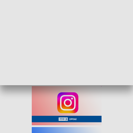
„Kurier Opolski” – flesz, 22 maja 2026
Na nasz serwis informacyjny zapraszamy od
poniedziałku do piątku o 16:30.