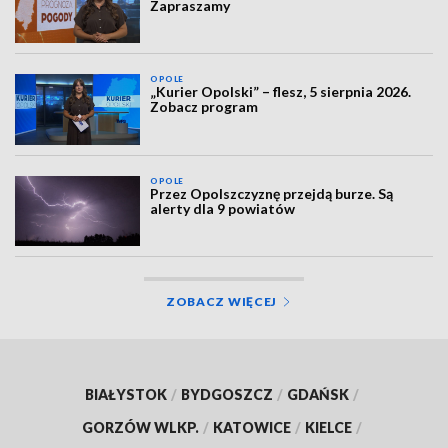
Zapraszamy
OPOLE
„Kurier Opolski” – flesz, 5 sierpnia 2026.
Zobacz program
OPOLE
Przez Opolszczyznę przejdą burze. Są
alerty dla 9 powiatów
ZOBACZ WIĘCEJ
BIAŁYSTOK
/
BYDGOSZCZ
/
GDAŃSK
/
GORZÓW WLKP.
/
KATOWICE
/
KIELCE
/