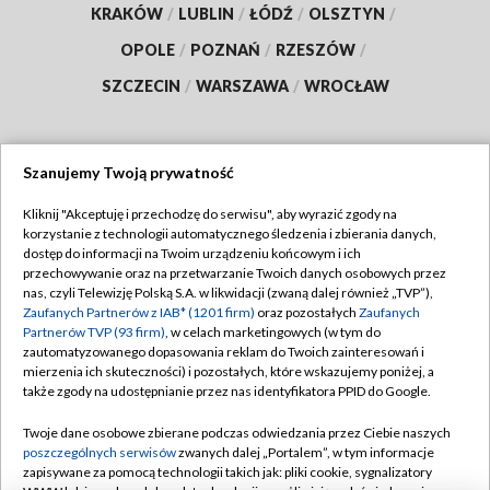
KRAKÓW
/
LUBLIN
/
ŁÓDŹ
/
OLSZTYN
/
OPOLE
/
POZNAŃ
/
RZESZÓW
/
SZCZECIN
/
WARSZAWA
/
WROCŁAW
Szanujemy Twoją prywatność
Dołącz do nas:
Kliknij "Akceptuję i przechodzę do serwisu", aby wyrazić zgody na
korzystanie z technologii automatycznego śledzenia i zbierania danych,
TVP
dostęp do informacji na Twoim urządzeniu końcowym i ich
Abonament TVP
przechowywanie oraz na przetwarzanie Twoich danych osobowych przez
Regulamin TVP
nas, czyli Telewizję Polską S.A. w likwidacji (zwaną dalej również „TVP”),
Emisja w TVP
Zaufanych Partnerów z IAB* (1201 firm)
oraz pozostałych
Zaufanych
Polityka prywatności
Partnerów TVP (93 firm)
, w celach marketingowych (w tym do
Centrum informacji TVP
Moje zgody
zautomatyzowanego dopasowania reklam do Twoich zainteresowań i
mierzenia ich skuteczności) i pozostałych, które wskazujemy poniżej, a
Naziemna Telewizja Cyfrowa
Pomoc
także zgody na udostępnianie przez nas identyfikatora PPID do Google.
Sklep TVP
Biuro reklamy
Twoje dane osobowe zbierane podczas odwiedzania przez Ciebie naszych
Rada Programowa
poszczególnych serwisów
zwanych dalej „Portalem”, w tym informacje
Kontakt
zapisywane za pomocą technologii takich jak: pliki cookie, sygnalizatory
System NOS