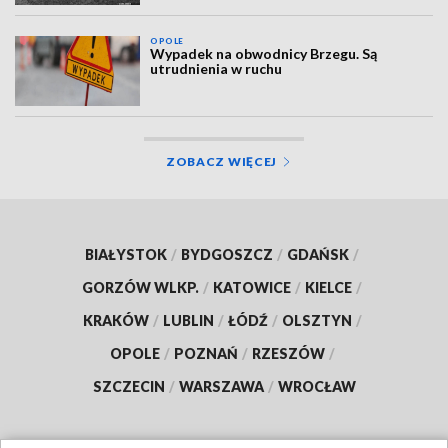
OPOLE
Wypadek na obwodnicy Brzegu. Są
utrudnienia w ruchu
ZOBACZ WIĘCEJ
BIAŁYSTOK
/
BYDGOSZCZ
/
GDAŃSK
/
GORZÓW WLKP.
/
KATOWICE
/
KIELCE
/
KRAKÓW
/
LUBLIN
/
ŁÓDŹ
/
OLSZTYN
/
OPOLE
/
POZNAŃ
/
RZESZÓW
/
SZCZECIN
/
WARSZAWA
/
WROCŁAW