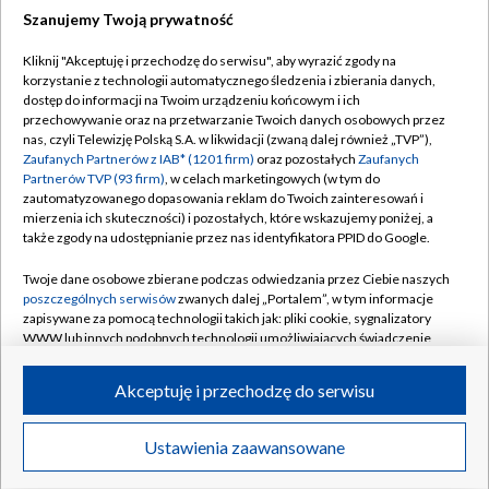
Szanujemy Twoją prywatność
Dołącz do nas:
Kliknij "Akceptuję i przechodzę do serwisu", aby wyrazić zgody na
korzystanie z technologii automatycznego śledzenia i zbierania danych,
TVP
dostęp do informacji na Twoim urządzeniu końcowym i ich
Abonament TVP
przechowywanie oraz na przetwarzanie Twoich danych osobowych przez
Regulamin TVP
nas, czyli Telewizję Polską S.A. w likwidacji (zwaną dalej również „TVP”),
Emisja w TVP
Zaufanych Partnerów z IAB* (1201 firm)
oraz pozostałych
Zaufanych
Polityka prywatności
Partnerów TVP (93 firm)
, w celach marketingowych (w tym do
Centrum informacji TVP
Moje zgody
zautomatyzowanego dopasowania reklam do Twoich zainteresowań i
mierzenia ich skuteczności) i pozostałych, które wskazujemy poniżej, a
Naziemna Telewizja Cyfrowa
Pomoc
także zgody na udostępnianie przez nas identyfikatora PPID do Google.
Sklep TVP
Biuro reklamy
Twoje dane osobowe zbierane podczas odwiedzania przez Ciebie naszych
Rada Programowa
poszczególnych serwisów
zwanych dalej „Portalem”, w tym informacje
Kontakt
zapisywane za pomocą technologii takich jak: pliki cookie, sygnalizatory
System NOS
WWW lub innych podobnych technologii umożliwiających świadczenie
dopasowanych i bezpiecznych usług, personalizację treści oraz reklam,
Informacje o nadawcy
Kanały
udostępnianie funkcji mediów społecznościowych oraz analizowanie
Akceptuję i przechodzę do serwisu
ruchu w Internecie.
Program dla prasy
©2026 Telewizja Polska S.A. w likwidacji
Biuro Reklamy
Twoje dane osobowe zbierane podczas odwiedzania przez Ciebie
Ustawienia zaawansowane
poszczególnych serwisów
na Portalu, takie jak adresy IP, identyfikatory
Ogłoszenie przetargowe
Twoich urządzeń końcowych i identyfikatory plików cookie, informacje o