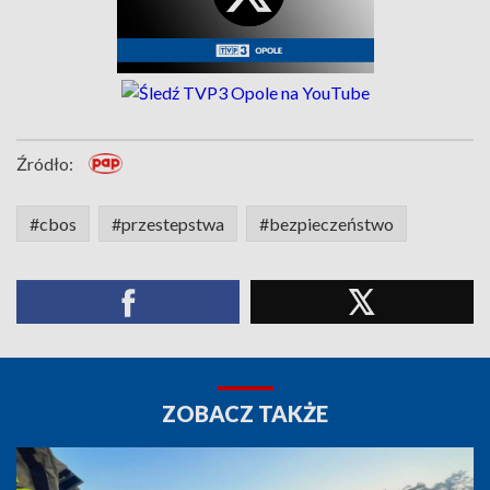
Źródło:
#cbos
#przestepstwa
#bezpieczeństwo
ZOBACZ TAKŻE