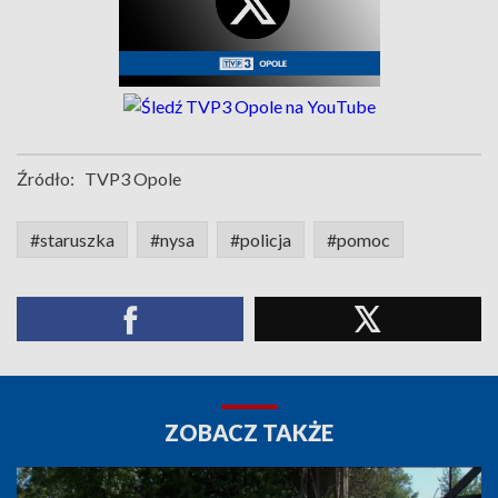
Źródło:
TVP3 Opole
#staruszka
#nysa
#policja
#pomoc
ZOBACZ TAKŻE