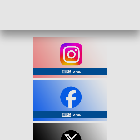
latki partnera.
Dobry finał tej historii to zasługa empatii i czujności
przypadkowej osoby.