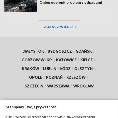
Ogień odsłonił problem z odpadami
ZOBACZ WIĘCEJ
BIAŁYSTOK
/
BYDGOSZCZ
/
GDAŃSK
/
GORZÓW WLKP.
/
KATOWICE
/
KIELCE
/
KRAKÓW
/
LUBLIN
/
ŁÓDŹ
/
OLSZTYN
/
OPOLE
/
POZNAŃ
/
RZESZÓW
/
SZCZECIN
/
WARSZAWA
/
WROCŁAW
Szanujemy Twoją prywatność
Dołącz do nas:
Kliknij "Akceptuję i przechodzę do serwisu", aby wyrazić zgody na