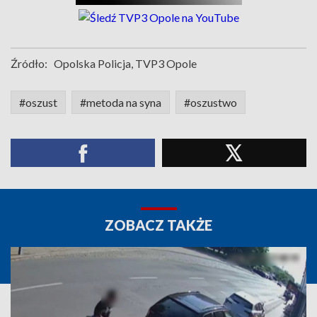
Źródło:
Opolska Policja, TVP3 Opole
#oszust
#metoda na syna
#oszustwo
ZOBACZ TAKŻE