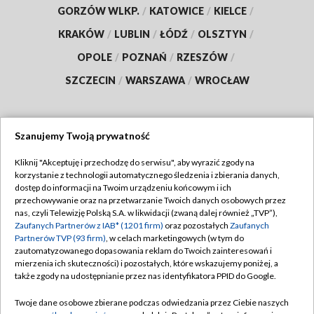
GORZÓW WLKP.
/
KATOWICE
/
KIELCE
/
KRAKÓW
/
LUBLIN
/
ŁÓDŹ
/
OLSZTYN
/
OPOLE
/
POZNAŃ
/
RZESZÓW
/
SZCZECIN
/
WARSZAWA
/
WROCŁAW
Szanujemy Twoją prywatność
Dołącz do nas:
Kliknij "Akceptuję i przechodzę do serwisu", aby wyrazić zgody na
korzystanie z technologii automatycznego śledzenia i zbierania danych,
TVP
dostęp do informacji na Twoim urządzeniu końcowym i ich
Abonament TVP
przechowywanie oraz na przetwarzanie Twoich danych osobowych przez
Regulamin TVP
nas, czyli Telewizję Polską S.A. w likwidacji (zwaną dalej również „TVP”),
Emisja w TVP
Zaufanych Partnerów z IAB* (1201 firm)
oraz pozostałych
Zaufanych
Polityka prywatności
Partnerów TVP (93 firm)
, w celach marketingowych (w tym do
Centrum informacji TVP
Moje zgody
zautomatyzowanego dopasowania reklam do Twoich zainteresowań i
mierzenia ich skuteczności) i pozostałych, które wskazujemy poniżej, a
Naziemna Telewizja Cyfrowa
Pomoc
także zgody na udostępnianie przez nas identyfikatora PPID do Google.
Sklep TVP
Biuro reklamy
Twoje dane osobowe zbierane podczas odwiedzania przez Ciebie naszych
Rada Programowa