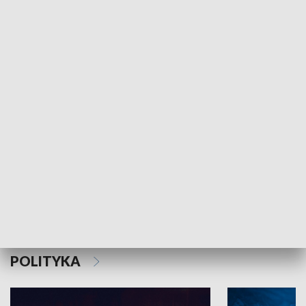
MNIEJSZOŚCI
Schlesien Journal
POLITYKA