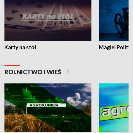
Karty na stół
Magiel Polity
ROLNICTWO I WIEŚ