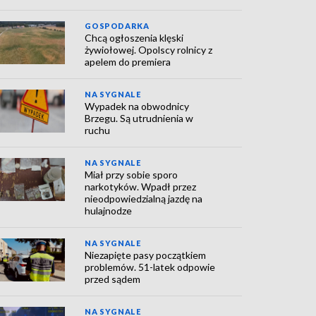
GOSPODARKA
Chcą ogłoszenia klęski
żywiołowej. Opolscy rolnicy z
apelem do premiera
NA SYGNALE
Wypadek na obwodnicy
Brzegu. Są utrudnienia w
ruchu
NA SYGNALE
Miał przy sobie sporo
narkotyków. Wpadł przez
nieodpowiedzialną jazdę na
hulajnodze
NA SYGNALE
Niezapięte pasy początkiem
problemów. 51-latek odpowie
przed sądem
NA SYGNALE