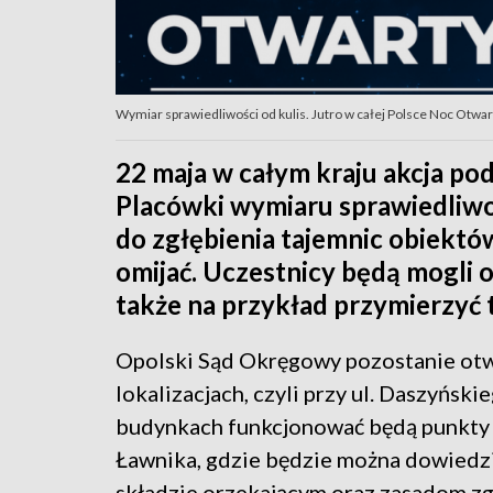
Wymiar sprawiedliwości od kulis. Jutro w całej Polsce Noc Otwar
22 maja w całym kraju akcja p
Placówki wymiaru sprawiedliwoś
do zgłębienia tajemnic obiektów
omijać. Uczestnicy będą mogli 
także na przykład przymierzyć t
Opolski Sąd Okręgowy pozostanie otw
lokalizacjach, czyli przy ul. Daszyńsk
budynkach funkcjonować będą punkty 
Ławnika, gdzie będzie można dowiedzieć
składzie orzekającym oraz zasadom zg