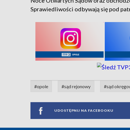
Noce Otwartych Sądów oraz obchodzo
Sprawiedliwości odbywają się pod pa
#opole
#sąd rejonowy
#sąd okręgo
UDOSTĘPNIJ NA FACEBOOKU