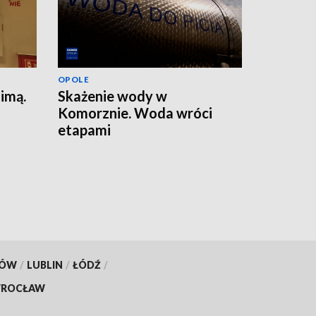
OPOLE
zimą.
Skażenie wody w
Komorznie. Woda wróci
etapami
KÓW
/
LUBLIN
/
ŁÓDŹ
/
ROCŁAW