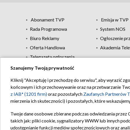
Abonament TVP
Emisja w TVP
Rada Programowa
System NOS
Biuro Reklamy
Ogłoszenie pr
Oferta Handlowa
Akademia Tele
Telegazeta ogłoszenia
Szanujemy Twoją prywatność
Regulamin TVP
Kliknij "Akceptuję i przechodzę do serwisu", aby wyrazić zg
końcowym i ich przechowywanie oraz na przetwarzanie Twoich
z IAB* (1201 firm)
oraz pozostałych
Zaufanych Partnerów T
mierzenia ich skuteczności) i pozostałych, które wskazujemy
Twoje dane osobowe zbierane podczas odwiedzania przez 
takich jak: pliki cookie, sygnalizatory WWW lub innych pod
udostępnianie funkcji mediów społecznościowych oraz anali