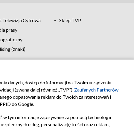
 Telewizja Cyfrowa
Sklep TVP
la prasy
tograficzny
sing (znaki)
klamy
Kontakt
rania danych, dostęp do informacji na Twoim urządzeniu
idacji (zwaną dalej również „TVP”),
Zaufanych Partnerów
anego dopasowania reklam do Twoich zainteresowań i
a PPID do Google.
”, w tym informacje zapisywane za pomocą technologii
zpiecznych usług, personalizację treści oraz reklam,