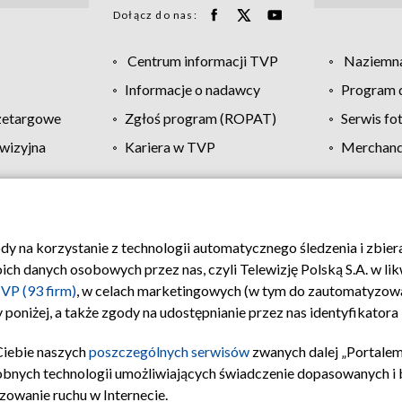
Dołącz do nas:
Centrum informacji TVP
Naziemna
Informacje o nadawcy
Program d
zetargowe
Zgłoś program (ROPAT)
Serwis fo
wizyjna
Kariera w TVP
Merchandi
Polityka prywatności
Moje zgody
Pomoc
Biuro re
ody na korzystanie z technologii automatycznego śledzenia i zbie
 danych osobowych przez nas, czyli Telewizję Polską S.A. w likw
VP (93 firm)
, w celach marketingowych (w tym do zautomatyzow
 poniżej, a także zgody na udostępnianie przez nas identyfikator
Ciebie naszych
poszczególnych serwisów
zwanych dalej „Portalem
obnych technologii umożliwiających świadczenie dopasowanych i be
zowanie ruchu w Internecie.