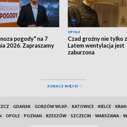
OPOLE
noza pogody” na 7
Czad groźny nie tylko 
nia 2026. Zapraszamy
Latem wentylacja jest
zaburzona
ZOBACZ WIĘCEJ
SZCZ
/
GDAŃSK
/
GORZÓW WLKP.
/
KATOWICE
/
KIELCE
/
KRA
N
/
OPOLE
/
POZNAŃ
/
RZESZÓW
/
SZCZECIN
/
WARSZAWA
/
W