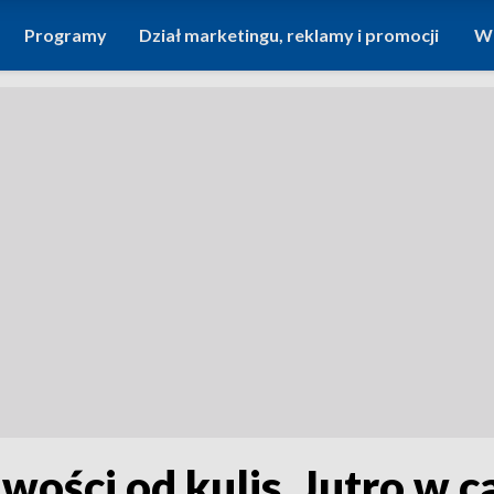
Programy
Dział marketingu, reklamy i promocji
Wi
ości od kulis. Jutro w c