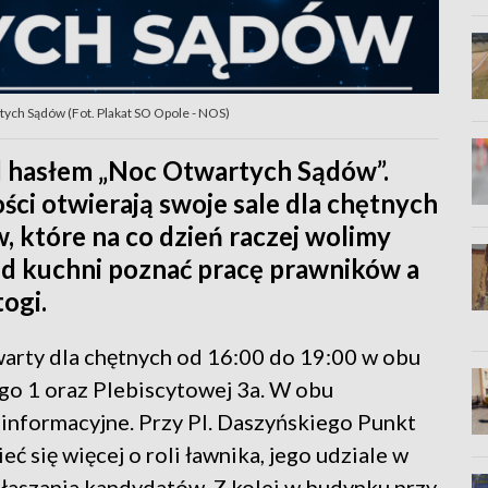
tych Sądów (Fot. Plakat SO Opole - NOS)
od hasłem „Noc Otwartych Sądów”.
ci otwierają swoje sale dla chętnych
, które na co dzień raczej wolimy
od kuchni poznać pracę prawników a
ogi.
arty dla chętnych od 16:00 do 19:00 w obu
iego 1 oraz Plebiscytowej 3a. W obu
informacyjne. Przy Pl. Daszyńskiego Punkt
 się więcej o roli ławnika, jego udziale w
łaszania kandydatów. Z kolei w budynku przy