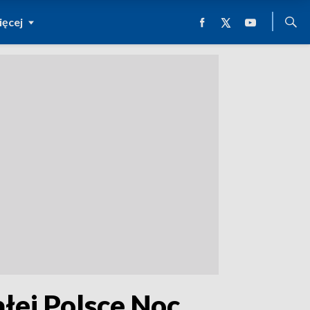
ęcej
ałej Polsce Noc