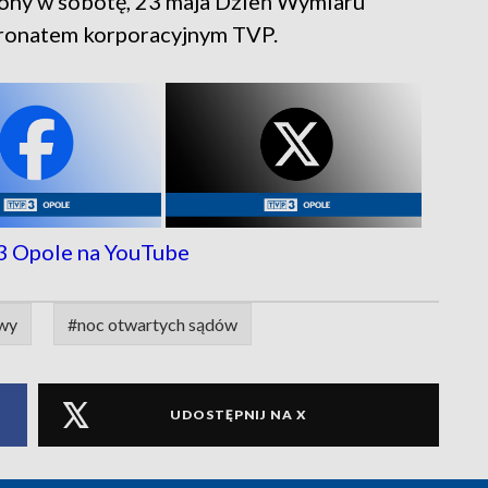
ny w sobotę, 23 maja Dzień Wymiaru
tronatem korporacyjnym TVP.
wy
#noc otwartych sądów
UDOSTĘPNIJ NA X