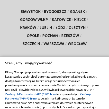
BIAŁYSTOK
/
BYDGOSZCZ
/
GDAŃSK
/
GORZÓW WLKP.
/
KATOWICE
/
KIELCE
/
KRAKÓW
/
LUBLIN
/
ŁÓDŹ
/
OLSZTYN
/
OPOLE
/
POZNAŃ
/
RZESZÓW
/
SZCZECIN
/
WARSZAWA
/
WROCŁAW
Szanujemy Twoją prywatność
Dołącz do nas:
Kliknij "Akceptuję i przechodzę do serwisu", aby wyrazić zgody na
korzystanie z technologii automatycznego śledzenia i zbierania danych,
TVP
dostęp do informacji na Twoim urządzeniu końcowym i ich
Abonament TVP
przechowywanie oraz na przetwarzanie Twoich danych osobowych przez
Regulamin TVP
nas, czyli Telewizję Polską S.A. w likwidacji (zwaną dalej również „TVP”),
Emisja w TVP
Zaufanych Partnerów z IAB* (1201 firm)
oraz pozostałych
Zaufanych
Polityka prywatności
Partnerów TVP (93 firm)
, w celach marketingowych (w tym do
Centrum informacji TVP
Moje zgody
zautomatyzowanego dopasowania reklam do Twoich zainteresowań i
mierzenia ich skuteczności) i pozostałych, które wskazujemy poniżej, a
Naziemna Telewizja Cyfrowa