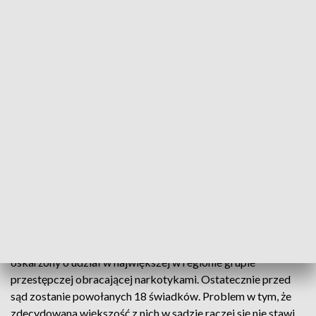
Odprysk największej sprawy narkotykowej na Opolszczyźnie. Czy mieszkaniec
regionu był częścią grupy przestępczej?
Teoretycznie 80 świadków mogło zeznawać w jednej sprawie
mieszkańca powiatu nyskiego. Powód: Rafał K. jest
oskarżony o udział w największej w regionie grupie
przestępczej obracającej narkotykami. Ostatecznie przed
sąd zostanie powołanych 18 świadków. Problem w tym, że
zdecydowana większość z nich w sądzie raczej się nie stawi.