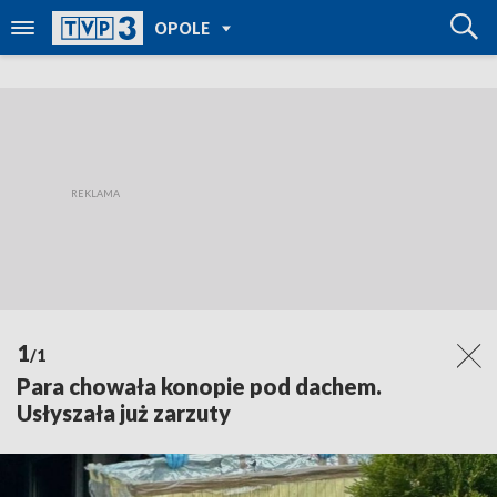
POWRÓT DO
OPOLE
TVP REGIONY
1
/1
Para chowała konopie pod dachem.
Usłyszała już zarzuty