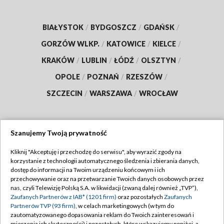
BIAŁYSTOK
/
BYDGOSZCZ
/
GDAŃSK
/
GORZÓW WLKP.
/
KATOWICE
/
KIELCE
/
KRAKÓW
/
LUBLIN
/
ŁÓDŹ
/
OLSZTYN
/
OPOLE
/
POZNAŃ
/
RZESZÓW
/
SZCZECIN
/
WARSZAWA
/
WROCŁAW
Szanujemy Twoją prywatność
Dołącz do nas:
Kliknij "Akceptuję i przechodzę do serwisu", aby wyrazić zgody na
korzystanie z technologii automatycznego śledzenia i zbierania danych,
TVP
dostęp do informacji na Twoim urządzeniu końcowym i ich
Abonament TVP
przechowywanie oraz na przetwarzanie Twoich danych osobowych przez
Regulamin TVP
nas, czyli Telewizję Polską S.A. w likwidacji (zwaną dalej również „TVP”),
Emisja w TVP
Polityka prywatności
Zaufanych Partnerów z IAB* (1201 firm)
oraz pozostałych
Zaufanych
Partnerów TVP (93 firm)
, w celach marketingowych (w tym do
Centrum informacji TVP
Moje zgody
zautomatyzowanego dopasowania reklam do Twoich zainteresowań i
mierzenia ich skuteczności) i pozostałych, które wskazujemy poniżej, a