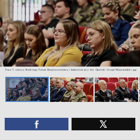
Trwa 7. edycja Nyskiego Forum Bezpieczeństwa i Administracji fot. Opolski Urząd Wojewódzki.jpg