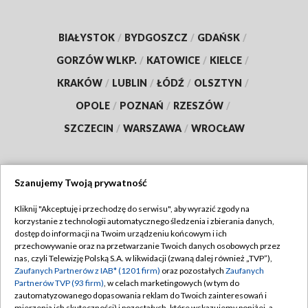
BIAŁYSTOK
/
BYDGOSZCZ
/
GDAŃSK
/
GORZÓW WLKP.
/
KATOWICE
/
KIELCE
/
KRAKÓW
/
LUBLIN
/
ŁÓDŹ
/
OLSZTYN
/
OPOLE
/
POZNAŃ
/
RZESZÓW
/
SZCZECIN
/
WARSZAWA
/
WROCŁAW
Szanujemy Twoją prywatność
Dołącz do nas:
Kliknij "Akceptuję i przechodzę do serwisu", aby wyrazić zgody na
korzystanie z technologii automatycznego śledzenia i zbierania danych,
TVP
dostęp do informacji na Twoim urządzeniu końcowym i ich
Abonament TVP
przechowywanie oraz na przetwarzanie Twoich danych osobowych przez
Regulamin TVP
nas, czyli Telewizję Polską S.A. w likwidacji (zwaną dalej również „TVP”),
Emisja w TVP
Polityka prywatności
Zaufanych Partnerów z IAB* (1201 firm)
oraz pozostałych
Zaufanych
Partnerów TVP (93 firm)
, w celach marketingowych (w tym do
Centrum informacji TVP
Moje zgody
zautomatyzowanego dopasowania reklam do Twoich zainteresowań i
mierzenia ich skuteczności) i pozostałych, które wskazujemy poniżej, a