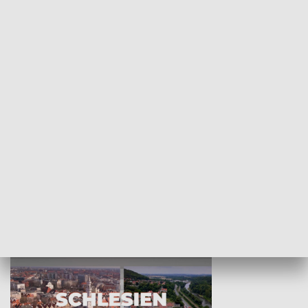
KULTURA I SZTUKA
Wejściówka
Zakładka
MNIEJSZOŚCI