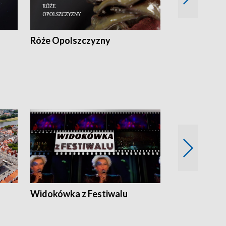
Róże Opolszczyzny
Czas report
Widokówka z Festiwalu
Strefa Kultu