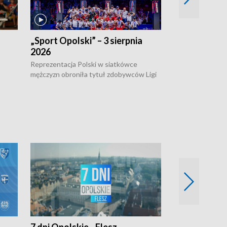
„Sport Opolski” – 3 sierpnia
„Sport Opolsk
2026
Reprezentacja P
mężczyzn w półfi
Reprezentacja Polski w siatkówce
meczu ćwierćfin
mężczyzn obroniła tytuł zdobywców Ligi
Biało-Czerwoni p
w
Narodów. W finale pokonali Amerykanów
Ningbo Ukraińcó
niejów
po tie-breaku. W meczu nie zabrakło
opolskich wątków.