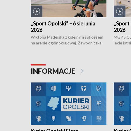
„Sport Opolski” – 6 sierpnia
„Sport 
2026
2026
Wiktoria Madejska z kolejnym sukcesem
MGKS Cuk
na arenie ogólnokrajowej. Zawodniczka
lecie ist
Klubu Kolarskiego Ziemia Brzeska
odbył się
została podwójna Mistrzynią Polski
również o
Juniorów Młodszych w kolarstwie
Otwartyc
torowym.
plażowej
INFORMACJE
meczu Ko