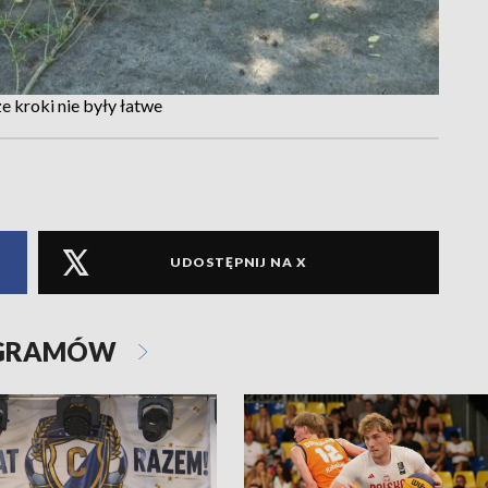
 kroki nie były łatwe
UDOSTĘPNIJ NA X
OGRAMÓW