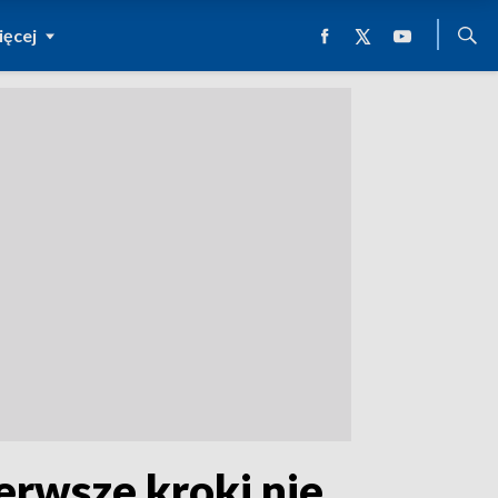
ęcej
erwsze kroki nie