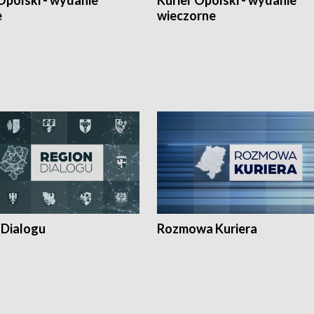
Opolski - wydanie
Kurier Opolski - wydanie
e
wieczorne
 Dialogu
Rozmowa Kuriera