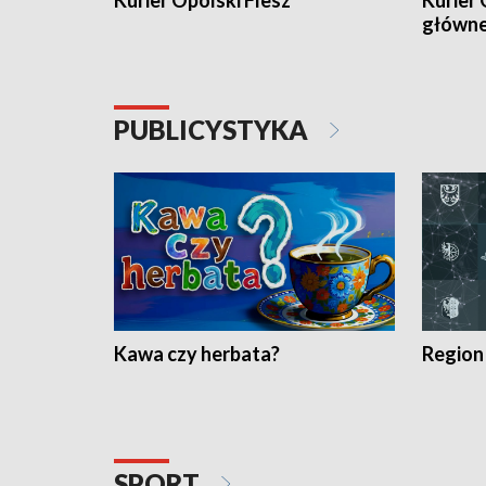
Kurier Opolski Flesz
Kurier 
główn
PUBLICYSTYKA
Kawa czy herbata?
Region
SPORT