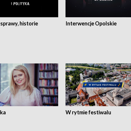
 sprawy, historie
Interwencje Opolskie
ka
W rytmie festiwalu