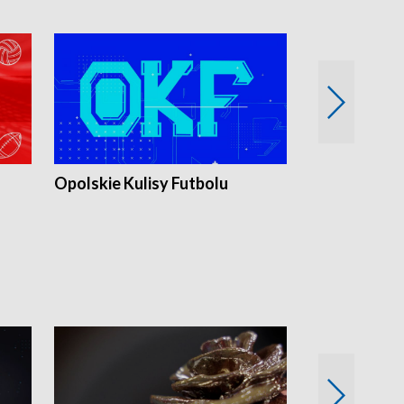
Opolskie Kulisy Futbolu
Złote chwile
sportu