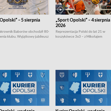
Opolski” – 5 sierpnia
„Sport Opolski” – 4 sierpnia
2026
rownik Baborów obchodził 80-
Reprezentacja Polski do lat 21 w
nienia klubu. Wyjątkowy jubileusz
koszykówce 3x3 – z Mikołajem
 na sportowo. W programie
Kowalczykiem z opolskiego AZS-u 
 turnieju eliminacyjnym
składzie - wygrała dwa z trzech tur
h Mistrzostw w siatkówce
w ramach Ligi Narodów. Rywalizacja
 amatorów w Opolu oraz o
odbyła się w węgierskim Szolnok.
lejarza Opole. Zapraszamy!