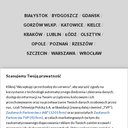
BIAŁYSTOK
/
BYDGOSZCZ
/
GDAŃSK
/
GORZÓW WLKP.
/
KATOWICE
/
KIELCE
/
KRAKÓW
/
LUBLIN
/
ŁÓDŹ
/
OLSZTYN
/
OPOLE
/
POZNAŃ
/
RZESZÓW
/
SZCZECIN
/
WARSZAWA
/
WROCŁAW
Szanujemy Twoją prywatność
Dołącz do nas:
Kliknij "Akceptuję i przechodzę do serwisu", aby wyrazić zgody na
korzystanie z technologii automatycznego śledzenia i zbierania danych,
TVP
dostęp do informacji na Twoim urządzeniu końcowym i ich
Abonament TVP
przechowywanie oraz na przetwarzanie Twoich danych osobowych przez
Regulamin TVP
nas, czyli Telewizję Polską S.A. w likwidacji (zwaną dalej również „TVP”),
Emisja w TVP
Polityka prywatności
Zaufanych Partnerów z IAB* (1201 firm)
oraz pozostałych
Zaufanych
Partnerów TVP (93 firm)
, w celach marketingowych (w tym do
Centrum informacji TVP
Moje zgody
zautomatyzowanego dopasowania reklam do Twoich zainteresowań i
mierzenia ich skuteczności) i pozostałych, które wskazujemy poniżej, a