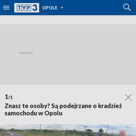
POWRÓT DO
OPOLE
TVP REGIONY
1
/1
Znasz te osoby? Są podejrzane o kradzież
samochodu w Opolu