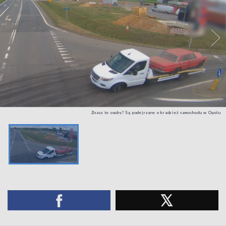
Znasz te osoby? Są podejrzane o kradzież samochodu w Opolu