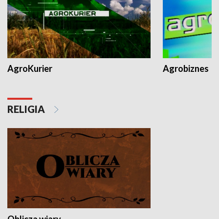
AgroKurier
Agrobiznes
RELIGIA
Oblicza wiary