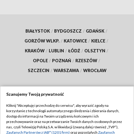
BIAŁYSTOK
/
BYDGOSZCZ
/
GDAŃSK
/
GORZÓW WLKP.
/
KATOWICE
/
KIELCE
/
KRAKÓW
/
LUBLIN
/
ŁÓDŹ
/
OLSZTYN
/
OPOLE
/
POZNAŃ
/
RZESZÓW
/
SZCZECIN
/
WARSZAWA
/
WROCŁAW
Szanujemy Twoją prywatność
Dołącz do nas:
Kliknij "Akceptuję i przechodzę do serwisu", aby wyrazić zgody na
korzystanie z technologii automatycznego śledzenia i zbierania danych,
TVP
dostęp do informacji na Twoim urządzeniu końcowym i ich
Abonament TVP
przechowywanie oraz na przetwarzanie Twoich danych osobowych przez
Regulamin TVP
nas, czyli Telewizję Polską S.A. w likwidacji (zwaną dalej również „TVP”),
Emisja w TVP
Zaufanych Partnerów z IAB* (1201 firm)
oraz pozostałych
Zaufanych
Polityka prywatności