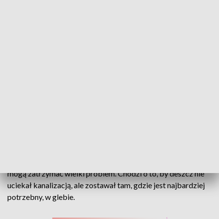
Opolska Szkoła Mikroretencji. Władze regionu ogłosiły konkurs.
Do uzyskania jednego kilograma pszenicy trzeba ponad
tysiąca litrów wody. Problem w tym, że tej pod ziemią
zaczyna dramatycznie brakować. Dlatego władze regionu
stawiają na mikroretencję. Niewielkie rozwiązania, które
mogą zatrzymać wielki problem. Chodzi o to, by deszcz nie
uciekał kanalizacją, ale zostawał tam, gdzie jest najbardziej
potrzebny, w glebie.