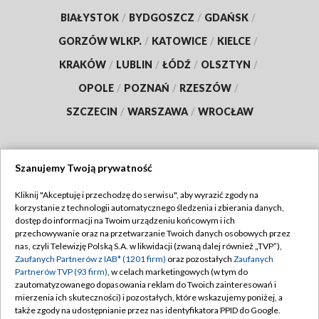
BIAŁYSTOK
/
BYDGOSZCZ
/
GDAŃSK
/
GORZÓW WLKP.
/
KATOWICE
/
KIELCE
/
KRAKÓW
/
LUBLIN
/
ŁÓDŹ
/
OLSZTYN
/
OPOLE
/
POZNAŃ
/
RZESZÓW
/
SZCZECIN
/
WARSZAWA
/
WROCŁAW
Szanujemy Twoją prywatność
Dołącz do nas:
Kliknij "Akceptuję i przechodzę do serwisu", aby wyrazić zgody na
korzystanie z technologii automatycznego śledzenia i zbierania danych,
TVP
dostęp do informacji na Twoim urządzeniu końcowym i ich
Abonament TVP
przechowywanie oraz na przetwarzanie Twoich danych osobowych przez
Regulamin TVP
nas, czyli Telewizję Polską S.A. w likwidacji (zwaną dalej również „TVP”),
Emisja w TVP
Zaufanych Partnerów z IAB* (1201 firm)
oraz pozostałych
Zaufanych
Polityka prywatności
Partnerów TVP (93 firm)
, w celach marketingowych (w tym do
Centrum informacji TVP
Moje zgody
zautomatyzowanego dopasowania reklam do Twoich zainteresowań i
mierzenia ich skuteczności) i pozostałych, które wskazujemy poniżej, a
Naziemna Telewizja Cyfrowa
Pomoc
także zgody na udostępnianie przez nas identyfikatora PPID do Google.