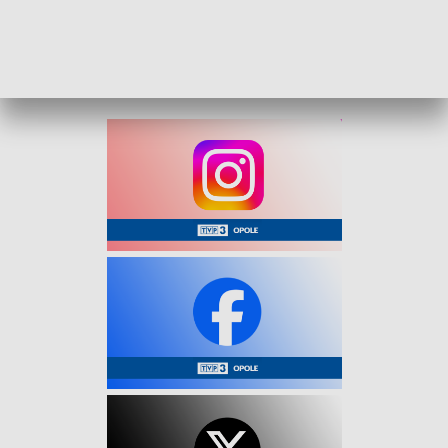
Mundurowi przeprowadzili blisko 1350 kontroli drogowych,
z czego odnotowali ponad 700 nieprawidłowych zachowań
wśród motocyklistów.