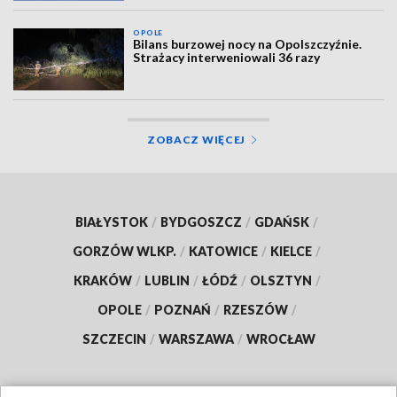
OPOLE
Bilans burzowej nocy na Opolszczyźnie.
Strażacy interweniowali 36 razy
ZOBACZ WIĘCEJ
BIAŁYSTOK
/
BYDGOSZCZ
/
GDAŃSK
/
GORZÓW WLKP.
/
KATOWICE
/
KIELCE
/
KRAKÓW
/
LUBLIN
/
ŁÓDŹ
/
OLSZTYN
/
OPOLE
/
POZNAŃ
/
RZESZÓW
/
SZCZECIN
/
WARSZAWA
/
WROCŁAW