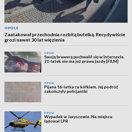
OPOLE
Zaatakował przechodnia rozbitą butelką. Recydywiście
grozi nawet 30 lat więzienia
OPOLE
Swoją brawurą pochwalił się w internecie.
21-latek nie ma już prawa jazdy [FILM]
OPOLE
Pijana 16-latka za kółkiem. Jej podróż
zakończyły policjantki
OPOLE
Wypadek w Jaryszowie. Na miejscu
lądował LPR