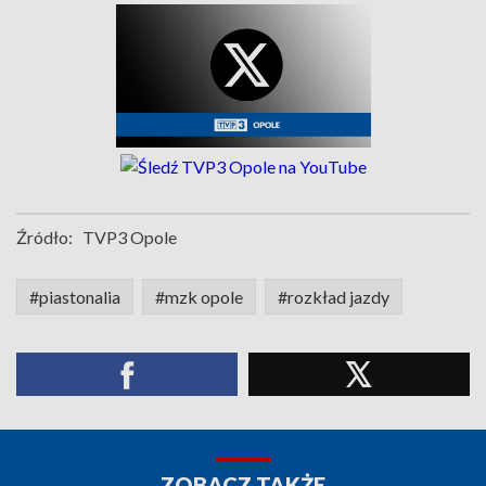
Źródło:
TVP3 Opole
#piastonalia
#mzk opole
#rozkład jazdy
ZOBACZ TAKŻE