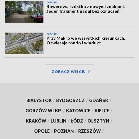
OPOLE
Rowerowa szóstka z nowymi znakami.
Jeden fragment nadal bez oznaczeń
OPOLE
Przy Makro we wszystkich kierunkach.
Otwierają rondo i wiadukt
ZOBACZ WIĘCEJ
BIAŁYSTOK
/
BYDGOSZCZ
/
GDAŃSK
/
GORZÓW WLKP.
/
KATOWICE
/
KIELCE
/
KRAKÓW
/
LUBLIN
/
ŁÓDŹ
/
OLSZTYN
/
OPOLE
/
POZNAŃ
/
RZESZÓW
/