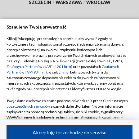
SZCZECIN
/
WARSZAWA
/
WROCŁAW
Szanujemy Twoją prywatność
Dołącz do nas:
Kliknij "Akceptuję i przechodzę do serwisu", aby wyrazić zgody na
korzystanie z technologii automatycznego śledzenia i zbierania danych,
TVP
dostęp do informacji na Twoim urządzeniu końcowym i ich
Abonament TVP
przechowywanie oraz na przetwarzanie Twoich danych osobowych przez
Regulamin TVP
nas, czyli Telewizję Polską S.A. w likwidacji (zwaną dalej również „TVP”),
Emisja w TVP
Zaufanych Partnerów z IAB* (1201 firm)
oraz pozostałych
Zaufanych
Polityka prywatności
Partnerów TVP (93 firm)
, w celach marketingowych (w tym do
Centrum informacji TVP
Moje zgody
zautomatyzowanego dopasowania reklam do Twoich zainteresowań i
mierzenia ich skuteczności) i pozostałych, które wskazujemy poniżej, a
Naziemna Telewizja Cyfrowa
Pomoc
także zgody na udostępnianie przez nas identyfikatora PPID do Google.
Sklep TVP
Biuro reklamy
Twoje dane osobowe zbierane podczas odwiedzania przez Ciebie naszych
Rada Programowa
poszczególnych serwisów
zwanych dalej „Portalem”, w tym informacje
Kontakt
zapisywane za pomocą technologii takich jak: pliki cookie, sygnalizatory
System NOS
WWW lub innych podobnych technologii umożliwiających świadczenie
dopasowanych i bezpiecznych usług, personalizację treści oraz reklam,
Informacje o nadawcy
Kanały
udostępnianie funkcji mediów społecznościowych oraz analizowanie
Akceptuję i przechodzę do serwisu
ruchu w Internecie.
Program dla prasy