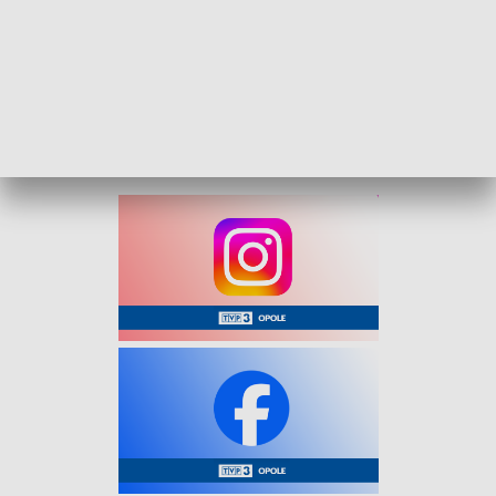
uruchomiony zostanie kurs o godzinie 23:11 z przystanku
„Chabrów – Szkoła” do pętli „Złota-Dworzec – Grotowice”.
W ramach kursów Linii N1 i N2 zostaną uruchomione
dodatkowe kursy z przystanku „Witosa – Wygonowa” w
kierunku pętli na osiedlu Dambonia oraz kursy z przystanku
„Witosa – Wygonowa” w kierunku pętli na osiedlu Dambonia.