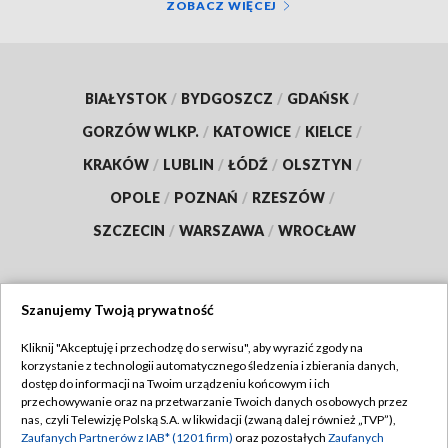
ZOBACZ WIĘCEJ
BIAŁYSTOK
/
BYDGOSZCZ
/
GDAŃSK
/
GORZÓW WLKP.
/
KATOWICE
/
KIELCE
/
KRAKÓW
/
LUBLIN
/
ŁÓDŹ
/
OLSZTYN
/
OPOLE
/
POZNAŃ
/
RZESZÓW
/
SZCZECIN
/
WARSZAWA
/
WROCŁAW
Szanujemy Twoją prywatność
Dołącz do nas:
Kliknij "Akceptuję i przechodzę do serwisu", aby wyrazić zgody na
korzystanie z technologii automatycznego śledzenia i zbierania danych,
TVP
dostęp do informacji na Twoim urządzeniu końcowym i ich
Abonament TVP
przechowywanie oraz na przetwarzanie Twoich danych osobowych przez
Regulamin TVP
nas, czyli Telewizję Polską S.A. w likwidacji (zwaną dalej również „TVP”),
Emisja w TVP
Zaufanych Partnerów z IAB* (1201 firm)
oraz pozostałych
Zaufanych
Polityka prywatności