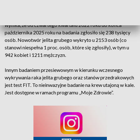
osoby młodsze, w wieku od 40 do 49 lat, jeśli ich krewny
pierwszego stopnia miał diagnozę nowotworu jelita grubego.
Z danych uzyskanych z Narodowego Funduszu Zdrowia
wynika, że od czwartego kwartału 2022 roku do końca
października 2025 roku na badania zgłosiło się 238 tysięcy
osób. Nowotwór jelita grubego wykryto u 2153 osób (co
stanowi niespełna 1 proc. osób, które się zgłosiły), w tym u
942 kobiet i 1211 mężczyzn.
Innym badaniem przesiewowym w kierunku wczesnego
wykrywania raka jelita grubego oraz stanów przedrakowych
jest test FIT. To nieinwazyjne badanie na krew utajoną w kale.
Jest dostępne w ramach programu „Moje Zdrowie”.