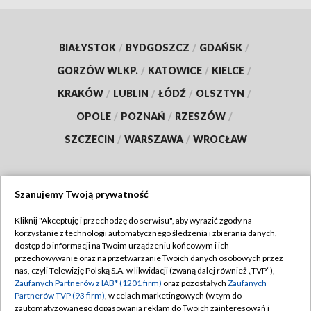
BIAŁYSTOK
/
BYDGOSZCZ
/
GDAŃSK
/
GORZÓW WLKP.
/
KATOWICE
/
KIELCE
/
KRAKÓW
/
LUBLIN
/
ŁÓDŹ
/
OLSZTYN
/
OPOLE
/
POZNAŃ
/
RZESZÓW
/
SZCZECIN
/
WARSZAWA
/
WROCŁAW
Szanujemy Twoją prywatność
Dołącz do nas:
Kliknij "Akceptuję i przechodzę do serwisu", aby wyrazić zgody na
korzystanie z technologii automatycznego śledzenia i zbierania danych,
TVP
dostęp do informacji na Twoim urządzeniu końcowym i ich
Abonament TVP
przechowywanie oraz na przetwarzanie Twoich danych osobowych przez
Regulamin TVP
nas, czyli Telewizję Polską S.A. w likwidacji (zwaną dalej również „TVP”),
Emisja w TVP
Zaufanych Partnerów z IAB* (1201 firm)
oraz pozostałych
Zaufanych
Polityka prywatności
Partnerów TVP (93 firm)
, w celach marketingowych (w tym do
Centrum informacji TVP
Moje zgody
zautomatyzowanego dopasowania reklam do Twoich zainteresowań i