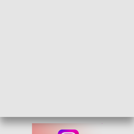
Pierwsza parada kundelków. To zachęta do adopcji czworonogów ze
schroniska
Mają niepowtarzalną urodę, urok osobisty i wierne serce.
Kundelki paradowały ulicą Krakowską do opolskiego rynku.
Towarzyszyli im rasowi koledzy. Organizatorzy wydarzenia,
które odbyło się w ramach Dni Opola, chcieli w ten sposób
zachęcić do odpowiedzialnej adopcji psów ze schroniska.