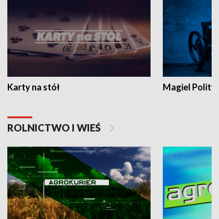
Karty na stół
Magiel Polity
ROLNICTWO I WIEŚ