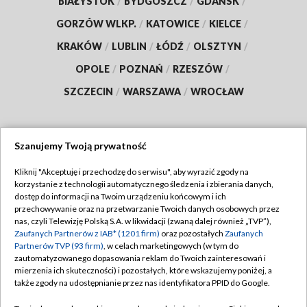
BIAŁYSTOK
/
BYDGOSZCZ
/
GDAŃSK
/
GORZÓW WLKP.
/
KATOWICE
/
KIELCE
/
KRAKÓW
/
LUBLIN
/
ŁÓDŹ
/
OLSZTYN
/
OPOLE
/
POZNAŃ
/
RZESZÓW
/
SZCZECIN
/
WARSZAWA
/
WROCŁAW
Szanujemy Twoją prywatność
Dołącz do nas:
Kliknij "Akceptuję i przechodzę do serwisu", aby wyrazić zgody na
korzystanie z technologii automatycznego śledzenia i zbierania danych,
TVP
dostęp do informacji na Twoim urządzeniu końcowym i ich
Abonament TVP
przechowywanie oraz na przetwarzanie Twoich danych osobowych przez
Regulamin TVP
nas, czyli Telewizję Polską S.A. w likwidacji (zwaną dalej również „TVP”),
Emisja w TVP
Zaufanych Partnerów z IAB* (1201 firm)
oraz pozostałych
Zaufanych
Polityka prywatności
Partnerów TVP (93 firm)
, w celach marketingowych (w tym do
Centrum informacji TVP
Moje zgody
zautomatyzowanego dopasowania reklam do Twoich zainteresowań i
mierzenia ich skuteczności) i pozostałych, które wskazujemy poniżej, a
Naziemna Telewizja Cyfrowa
Pomoc
także zgody na udostępnianie przez nas identyfikatora PPID do Google.
Sklep TVP
Biuro reklamy