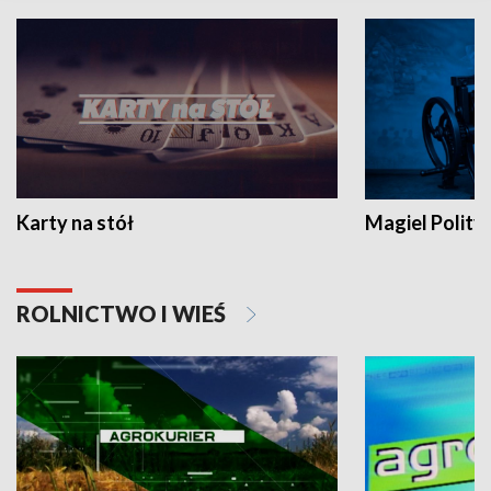
Karty na stół
Magiel Polity
ROLNICTWO I WIEŚ