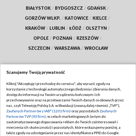
BIAŁYSTOK
/
BYDGOSZCZ
/
GDAŃSK
/
GORZÓW WLKP.
/
KATOWICE
/
KIELCE
/
KRAKÓW
/
LUBLIN
/
ŁÓDŹ
/
OLSZTYN
/
OPOLE
/
POZNAŃ
/
RZESZÓW
/
SZCZECIN
/
WARSZAWA
/
WROCŁAW
Szanujemy Twoją prywatność
Dołącz do nas:
Kliknij "Akceptuję i przechodzę do serwisu", aby wyrazić zgody na
korzystanie z technologii automatycznego śledzenia i zbierania danych,
TVP
dostęp do informacji na Twoim urządzeniu końcowym i ich
Abonament TVP
przechowywanie oraz na przetwarzanie Twoich danych osobowych przez
Regulamin TVP
nas, czyli Telewizję Polską S.A. w likwidacji (zwaną dalej również „TVP”),
Emisja w TVP
Zaufanych Partnerów z IAB* (1201 firm)
oraz pozostałych
Zaufanych
Polityka prywatności
Partnerów TVP (93 firm)
, w celach marketingowych (w tym do
Centrum informacji TVP
Moje zgody
zautomatyzowanego dopasowania reklam do Twoich zainteresowań i
mierzenia ich skuteczności) i pozostałych, które wskazujemy poniżej, a
Naziemna Telewizja Cyfrowa
Pomoc
także zgody na udostępnianie przez nas identyfikatora PPID do Google.