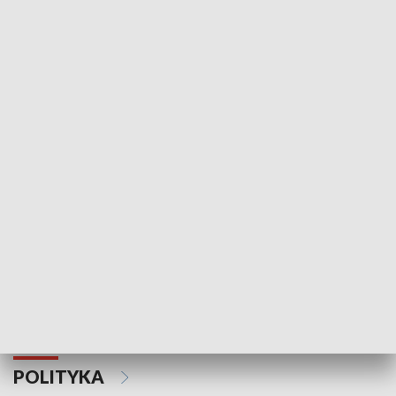
Wejściówka
Zakładka
MNIEJSZOŚCI
Schlesien Journal
POLITYKA