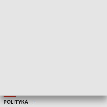
Wejściówka
Zakładka
MNIEJSZOŚCI
Schlesien Journal
POLITYKA