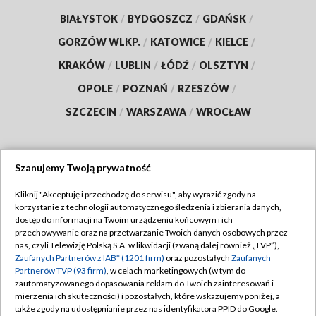
BIAŁYSTOK
/
BYDGOSZCZ
/
GDAŃSK
/
GORZÓW WLKP.
/
KATOWICE
/
KIELCE
/
KRAKÓW
/
LUBLIN
/
ŁÓDŹ
/
OLSZTYN
/
OPOLE
/
POZNAŃ
/
RZESZÓW
/
SZCZECIN
/
WARSZAWA
/
WROCŁAW
Szanujemy Twoją prywatność
Dołącz do nas:
Kliknij "Akceptuję i przechodzę do serwisu", aby wyrazić zgody na
korzystanie z technologii automatycznego śledzenia i zbierania danych,
TVP
dostęp do informacji na Twoim urządzeniu końcowym i ich
Abonament TVP
przechowywanie oraz na przetwarzanie Twoich danych osobowych przez
Regulamin TVP
nas, czyli Telewizję Polską S.A. w likwidacji (zwaną dalej również „TVP”),
Emisja w TVP
Zaufanych Partnerów z IAB* (1201 firm)
oraz pozostałych
Zaufanych
Polityka prywatności
Partnerów TVP (93 firm)
, w celach marketingowych (w tym do
Centrum informacji TVP
Moje zgody
zautomatyzowanego dopasowania reklam do Twoich zainteresowań i
mierzenia ich skuteczności) i pozostałych, które wskazujemy poniżej, a
Naziemna Telewizja Cyfrowa
Pomoc
także zgody na udostępnianie przez nas identyfikatora PPID do Google.