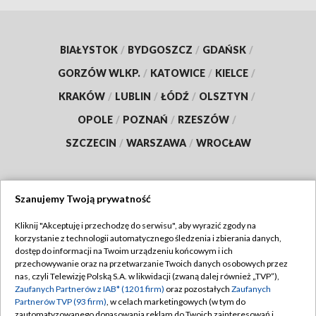
BIAŁYSTOK
/
BYDGOSZCZ
/
GDAŃSK
/
GORZÓW WLKP.
/
KATOWICE
/
KIELCE
/
KRAKÓW
/
LUBLIN
/
ŁÓDŹ
/
OLSZTYN
/
OPOLE
/
POZNAŃ
/
RZESZÓW
/
SZCZECIN
/
WARSZAWA
/
WROCŁAW
Szanujemy Twoją prywatność
Dołącz do nas:
Kliknij "Akceptuję i przechodzę do serwisu", aby wyrazić zgody na
korzystanie z technologii automatycznego śledzenia i zbierania danych,
TVP
dostęp do informacji na Twoim urządzeniu końcowym i ich
Abonament TVP
przechowywanie oraz na przetwarzanie Twoich danych osobowych przez
Regulamin TVP
nas, czyli Telewizję Polską S.A. w likwidacji (zwaną dalej również „TVP”),
Emisja w TVP
Zaufanych Partnerów z IAB* (1201 firm)
oraz pozostałych
Zaufanych
Polityka prywatności
Partnerów TVP (93 firm)
, w celach marketingowych (w tym do
Centrum informacji TVP
Moje zgody
zautomatyzowanego dopasowania reklam do Twoich zainteresowań i