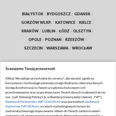
BIAŁYSTOK
/
BYDGOSZCZ
/
GDAŃSK
/
GORZÓW WLKP.
/
KATOWICE
/
KIELCE
/
KRAKÓW
/
LUBLIN
/
ŁÓDŹ
/
OLSZTYN
/
OPOLE
/
POZNAŃ
/
RZESZÓW
/
SZCZECIN
/
WARSZAWA
/
WROCŁAW
Szanujemy Twoją prywatność
Dołącz do nas:
Kliknij "Akceptuję i przechodzę do serwisu", aby wyrazić zgody na
korzystanie z technologii automatycznego śledzenia i zbierania danych,
TVP
dostęp do informacji na Twoim urządzeniu końcowym i ich
Abonament TVP
przechowywanie oraz na przetwarzanie Twoich danych osobowych przez
Regulamin TVP
nas, czyli Telewizję Polską S.A. w likwidacji (zwaną dalej również „TVP”),
Emisja w TVP
Zaufanych Partnerów z IAB* (1201 firm)
oraz pozostałych
Zaufanych
Polityka prywatności
Partnerów TVP (93 firm)
, w celach marketingowych (w tym do
Centrum informacji TVP
Moje zgody
zautomatyzowanego dopasowania reklam do Twoich zainteresowań i
mierzenia ich skuteczności) i pozostałych, które wskazujemy poniżej, a