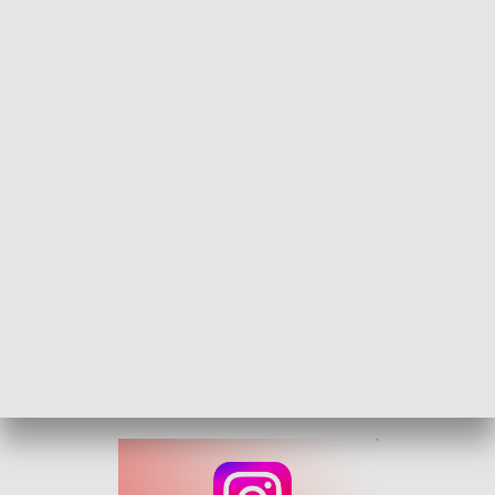
Szczyt polsko-czeski. Wyzwania systemów ochrony zdrowia
Wspólne problemy, inne rozwiązania i okazja to wymiany
doświadczeń. Wyzwania systemów ochrony zdrowia w
Polsce i Czechach to temat pierwszej międzynarodowej
konferencji zorganizowanej w Opolu. Jakie istotne
informacje płyną z niej dla pacjenta korzystającego z EKUZ?