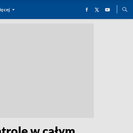
ęcej
trole w całym