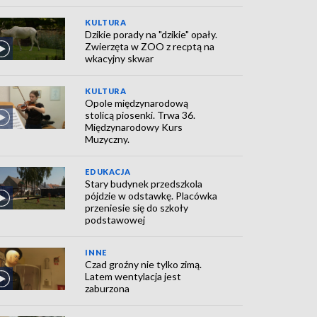
KULTURA
Dzikie porady na "dzikie" opały.
Zwierzęta w ZOO z recptą na
wkacyjny skwar
KULTURA
Opole międzynarodową
stolicą piosenki. Trwa 36.
Międzynarodowy Kurs
Muzyczny.
EDUKACJA
Stary budynek przedszkola
pójdzie w odstawkę. Placówka
przeniesie się do szkoły
podstawowej
INNE
Czad groźny nie tylko zimą.
Latem wentylacja jest
zaburzona