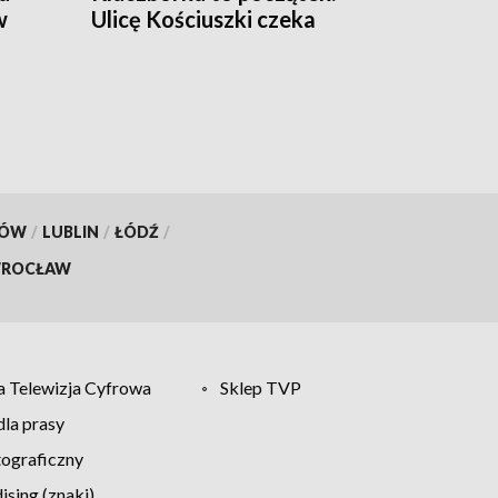
w
Ulicę Kościuszki czeka
większa przebudowa
KÓW
/
LUBLIN
/
ŁÓDŹ
/
ROCŁAW
 Telewizja Cyfrowa
Sklep TVP
la prasy
tograficzny
sing (znaki)