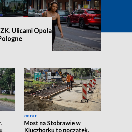
ZK. Ulicami Opola
 Pologne
OPOLE
.
Most na Stobrawie w
u
Kluczborku to początek.