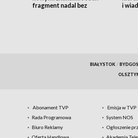
fragment nadal bez
i wia
oznaczeń
BIAŁYSTOK
/
BYDGO
OLSZTY
Abonament TVP
Emisja w TVP
Rada Programowa
System NOS
Biuro Reklamy
Ogłoszenie pr
Oferta Handlowa
Akademia Tele