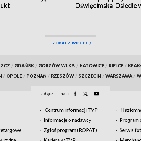
dukt
Oświęcimska-Osiedle 
Opolu
ZOBACZ WIĘCEJ
SZCZ
/
GDAŃSK
/
GORZÓW WLKP.
/
KATOWICE
/
KIELCE
/
KRA
N
/
OPOLE
/
POZNAŃ
/
RZESZÓW
/
SZCZECIN
/
WARSZAWA
/
W
Dołącz do nas:
Centrum informacji TVP
Naziemna
Informacje o nadawcy
Program d
zetargowe
Zgłoś program (ROPAT)
Serwis fo
wizyjna
Kariera w TVP
Merchandi