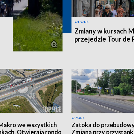
OPOLE
Zmiany w kursach M
przejedzie Tour de
OPOLE
Makro we wszystkich
Zatoka do przebudowy
nkach. Otwierają rondo
Zmiana przy przystank