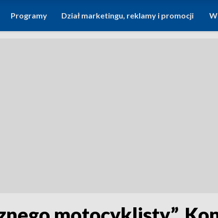
Programy
Dział marketingu, reklamy i promocji
Wi
nego motocyklisty”. Kon