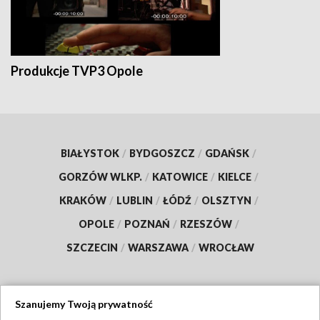
Produkcje TVP3 Opole
BIAŁYSTOK
/
BYDGOSZCZ
/
GDAŃSK
/
GORZÓW WLKP.
/
KATOWICE
/
KIELCE
/
KRAKÓW
/
LUBLIN
/
ŁÓDŹ
/
OLSZTYN
/
OPOLE
/
POZNAŃ
/
RZESZÓW
/
SZCZECIN
/
WARSZAWA
/
WROCŁAW
Szanujemy Twoją prywatność
Dołącz do nas: