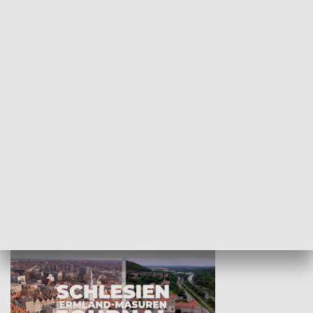
Wejściówka
Zakładka
MNIEJSZOŚCI