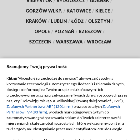
BIAŁYSTOK
/
BYDGOSZCZ
/
GDAŃSK
/
GORZÓW WLKP.
/
KATOWICE
/
KIELCE
/
KRAKÓW
/
LUBLIN
/
ŁÓDŹ
/
OLSZTYN
/
OPOLE
/
POZNAŃ
/
RZESZÓW
/
SZCZECIN
/
WARSZAWA
/
WROCŁAW
Szanujemy Twoją prywatność
Dołącz do nas:
Kliknij "Akceptuję i przechodzę do serwisu", aby wyrazić zgody na
korzystanie z technologii automatycznego śledzenia i zbierania danych,
TVP
dostęp do informacji na Twoim urządzeniu końcowym i ich
Abonament TVP
przechowywanie oraz na przetwarzanie Twoich danych osobowych przez
Regulamin TVP
nas, czyli Telewizję Polską S.A. w likwidacji (zwaną dalej również „TVP”),
Emisja w TVP
Zaufanych Partnerów z IAB* (1201 firm)
oraz pozostałych
Zaufanych
Polityka prywatności
Partnerów TVP (93 firm)
, w celach marketingowych (w tym do
Centrum informacji TVP
Moje zgody
zautomatyzowanego dopasowania reklam do Twoich zainteresowań i
mierzenia ich skuteczności) i pozostałych, które wskazujemy poniżej, a
Naziemna Telewizja Cyfrowa
Pomoc
także zgody na udostępnianie przez nas identyfikatora PPID do Google.
Sklep TVP
Biuro reklamy