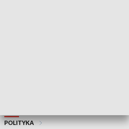
Wejściówka
Zakładka
MNIEJSZOŚCI
Schlesien Journal
POLITYKA