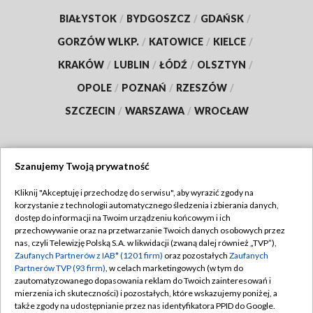
BIAŁYSTOK
/
BYDGOSZCZ
/
GDAŃSK
/
GORZÓW WLKP.
/
KATOWICE
/
KIELCE
/
KRAKÓW
/
LUBLIN
/
ŁÓDŹ
/
OLSZTYN
/
OPOLE
/
POZNAŃ
/
RZESZÓW
/
SZCZECIN
/
WARSZAWA
/
WROCŁAW
Szanujemy Twoją prywatność
Dołącz do nas:
Kliknij "Akceptuję i przechodzę do serwisu", aby wyrazić zgody na
korzystanie z technologii automatycznego śledzenia i zbierania danych,
TVP
dostęp do informacji na Twoim urządzeniu końcowym i ich
Abonament TVP
przechowywanie oraz na przetwarzanie Twoich danych osobowych przez
Regulamin TVP
nas, czyli Telewizję Polską S.A. w likwidacji (zwaną dalej również „TVP”),
Emisja w TVP
Zaufanych Partnerów z IAB* (1201 firm)
oraz pozostałych
Zaufanych
Polityka prywatności
Partnerów TVP (93 firm)
, w celach marketingowych (w tym do
Centrum informacji TVP
Moje zgody
zautomatyzowanego dopasowania reklam do Twoich zainteresowań i
mierzenia ich skuteczności) i pozostałych, które wskazujemy poniżej, a
Naziemna Telewizja Cyfrowa
Pomoc
także zgody na udostępnianie przez nas identyfikatora PPID do Google.