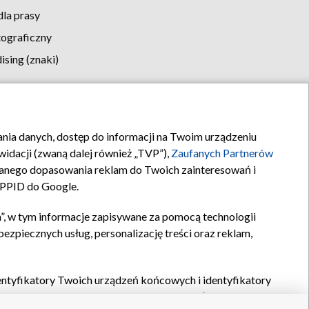
la prasy
tograficzny
sing (znaki)
klamy
Kontakt
rania danych, dostęp do informacji na Twoim urządzeniu
idacji (zwaną dalej również „TVP”),
Zaufanych Partnerów
anego dopasowania reklam do Twoich zainteresowań i
a PPID do Google.
”, w tym informacje zapisywane za pomocą technologii
zpiecznych usług, personalizację treści oraz reklam,
identyfikatory Twoich urządzeń końcowych i identyfikatory
P,
Zaufanych Partnerów z IAB
oraz pozostałych
Zaufanych