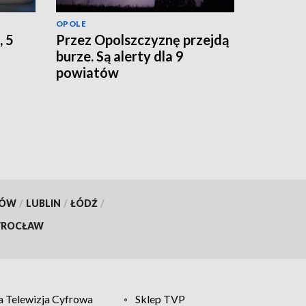
OPOLE
, 5
Przez Opolszczyznę przejdą
burze. Są alerty dla 9
powiatów
KÓW
/
LUBLIN
/
ŁÓDŹ
/
ROCŁAW
 Telewizja Cyfrowa
Sklep TVP