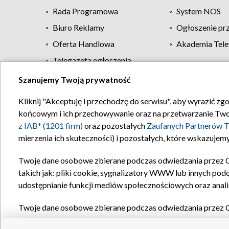
Rada Programowa
System NOS
Biuro Reklamy
Ogłoszenie pr
Oferta Handlowa
Akademia Tele
Telegazeta ogłoszenia
Szanujemy Twoją prywatność
Regulamin TVP
Kliknij "Akceptuję i przechodzę do serwisu", aby wyrazić zg
końcowym i ich przechowywanie oraz na przetwarzanie Twoich
z IAB* (1201 firm)
oraz pozostałych
Zaufanych Partnerów T
mierzenia ich skuteczności) i pozostałych, które wskazujemy
Twoje dane osobowe zbierane podczas odwiedzania przez 
takich jak: pliki cookie, sygnalizatory WWW lub innych pod
udostępnianie funkcji mediów społecznościowych oraz anali
Twoje dane osobowe zbierane podczas odwiedzania przez 
plików cookie, informacje o Twoich wyszukiwaniach w serwi