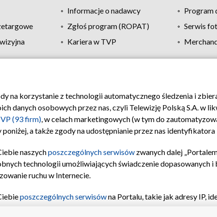
Informacje o nadawcy
Program d
zetargowe
Zgłoś program (ROPAT)
Serwis fo
wizyjna
Kariera w TVP
Merchandi
Polityka prywatności
Moje zgody
Pomoc
Biuro re
ody na korzystanie z technologii automatycznego śledzenia i zbie
 danych osobowych przez nas, czyli Telewizję Polską S.A. w likw
VP (93 firm)
, w celach marketingowych (w tym do zautomatyzow
 poniżej, a także zgody na udostępnianie przez nas identyfikator
Ciebie naszych
poszczególnych serwisów
zwanych dalej „Portalem
obnych technologii umożliwiających świadczenie dopasowanych i be
zowanie ruchu w Internecie.
Ciebie
poszczególnych serwisów
na Portalu, takie jak adresy IP, 
sach Portalu czy historia odwiedzin będą przetwarzane przez TV