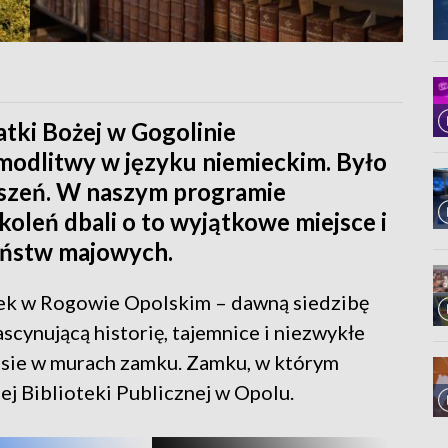
atki Bożej w Gogolinie
modlitwy w języku niemieckim. Było
ruszeń. W naszym programie
koleń dbali o to wyjątkowe miejsce i
eństw majowych.
ek w Rogowie Opolskim – dawną siedzibę
scynującą historię, tajemnice i niezwykłe
sie w murach zamku. Zamku, w którym
ej Biblioteki Publicznej w Opolu.