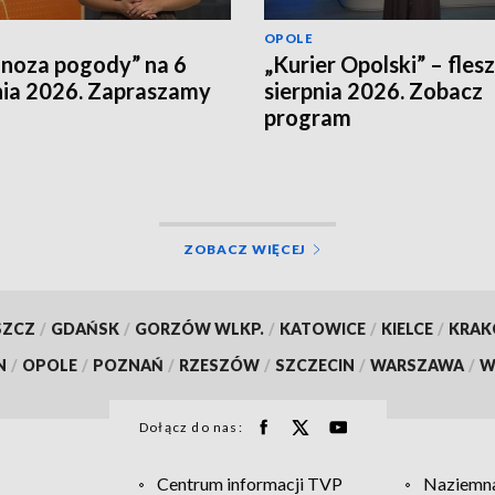
OPOLE
noza pogody” na 6
„Kurier Opolski” – flesz
nia 2026. Zapraszamy
sierpnia 2026. Zobacz
program
ZOBACZ WIĘCEJ
SZCZ
/
GDAŃSK
/
GORZÓW WLKP.
/
KATOWICE
/
KIELCE
/
KRA
N
/
OPOLE
/
POZNAŃ
/
RZESZÓW
/
SZCZECIN
/
WARSZAWA
/
W
Dołącz do nas:
Centrum informacji TVP
Naziemna