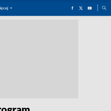
ęcej
program