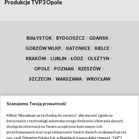
Produkcje TVP3 Opole
BIAŁYSTOK
/
BYDGOSZCZ
/
GDAŃSK
/
GORZÓW WLKP.
/
KATOWICE
/
KIELCE
/
KRAKÓW
/
LUBLIN
/
ŁÓDŹ
/
OLSZTYN
/
OPOLE
/
POZNAŃ
/
RZESZÓW
/
SZCZECIN
/
WARSZAWA
/
WROCŁAW
Szanujemy Twoją prywatność
Dołącz do nas:
Kliknij "Akceptuję i przechodzę do serwisu", aby wyrazić zgody na
korzystanie z technologii automatycznego śledzenia i zbierania danych,
TVP
dostęp do informacji na Twoim urządzeniu końcowym i ich
Abonament TVP
przechowywanie oraz na przetwarzanie Twoich danych osobowych przez
Regulamin TVP
nas, czyli Telewizję Polską S.A. w likwidacji (zwaną dalej również „TVP”),