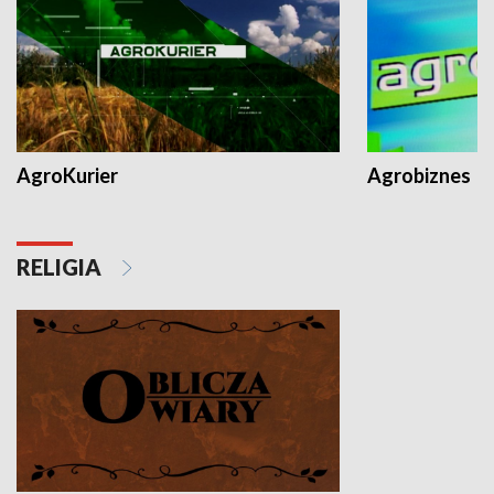
AgroKurier
Agrobiznes
RELIGIA