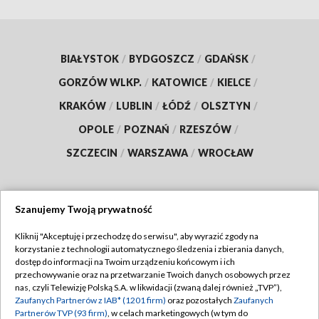
BIAŁYSTOK
/
BYDGOSZCZ
/
GDAŃSK
/
GORZÓW WLKP.
/
KATOWICE
/
KIELCE
/
KRAKÓW
/
LUBLIN
/
ŁÓDŹ
/
OLSZTYN
/
OPOLE
/
POZNAŃ
/
RZESZÓW
/
SZCZECIN
/
WARSZAWA
/
WROCŁAW
Szanujemy Twoją prywatność
Dołącz do nas:
Kliknij "Akceptuję i przechodzę do serwisu", aby wyrazić zgody na
korzystanie z technologii automatycznego śledzenia i zbierania danych,
TVP
dostęp do informacji na Twoim urządzeniu końcowym i ich
Abonament TVP
przechowywanie oraz na przetwarzanie Twoich danych osobowych przez
Regulamin TVP
nas, czyli Telewizję Polską S.A. w likwidacji (zwaną dalej również „TVP”),
Emisja w TVP
Zaufanych Partnerów z IAB* (1201 firm)
oraz pozostałych
Zaufanych
Polityka prywatności
Partnerów TVP (93 firm)
, w celach marketingowych (w tym do