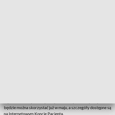
Kobiece zdrowie na pierwszym planie. To za sprawą akcji „Profilaktyka na
szpilkach”
Rak piersi i rak szyjki macicy wciąż należą do najczęściej
wykrywanych nowotworów u kobiet, a kluczową rolę
odgrywa w ich przypadku profilaktyka i regularne badania.
na Opolszczyźnie rusza kampania „Profilaktyka na
szpilkach”. Z części bezpłatnych badań profilaktycznych
będzie można skorzystać już w maju, a szczegóły dostępne są
na Internetowym Koncie Pacjenta.