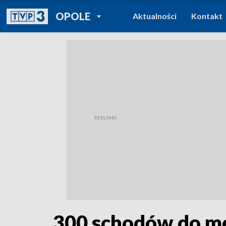
POWRÓT DO
OPOLE
Aktualności
Kontakt
TVP REGIONY
300 schodów do me