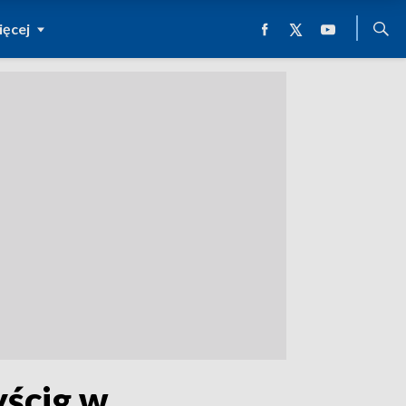
ęcej
yścig w