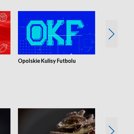
Opolskie Kulisy Futbolu
Złote chwile
sportu