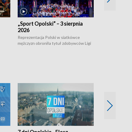
„Sport Opolski” – 3 sierpnia
„Sport Opolsk
2026
Reprezentacja P
mężczyzn w półfi
Reprezentacja Polski w siatkówce
meczu ćwierćfin
mężczyzn obroniła tytuł zdobywców Ligi
Biało-Czerwoni p
w
Narodów. W finale pokonali Amerykanów
Ningbo Ukraińcó
niejów
po tie-breaku. W meczu nie zabrakło
opolskich wątków.