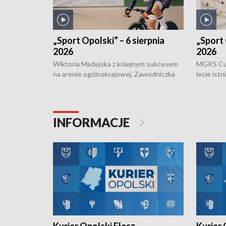
„Sport Opolski” – 6 sierpnia
„Sport 
2026
2026
Wiktoria Madejska z kolejnym sukcesem
MGKS Cuk
na arenie ogólnokrajowej. Zawodniczka
lecie ist
Klubu Kolarskiego Ziemia Brzeska
odbył się
została podwójna Mistrzynią Polski
również o
Juniorów Młodszych w kolarstwie
Otwartyc
torowym.
plażowej
INFORMACJE
meczu Ko