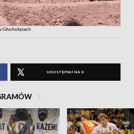
w Głuchołazach
UDOSTĘPNIJ NA X
OGRAMÓW