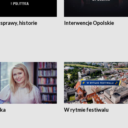
 sprawy, historie
Interwencje Opolskie
ka
W rytmie festiwalu