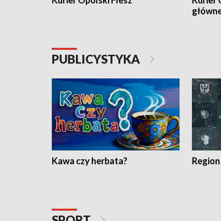
Kurier Opolski Flesz
Kurier 
główn
PUBLICYSTYKA
Kawa czy herbata?
Region
SPORT