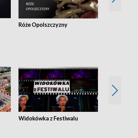
Róże Opolszczyzny
Czas report
Widokówka z Festiwalu
Strefa Kultu