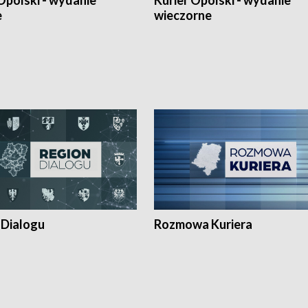
Opolski - wydanie
Kurier Opolski - wydanie
e
wieczorne
 Dialogu
Rozmowa Kuriera