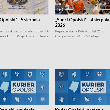
Opolski” – 5 sierpnia
„Sport Opolski” – 4 sierpnia
2026
rownik Baborów obchodził 80-
Reprezentacja Polski do lat 21 w
nienia klubu. Wyjątkowy jubileusz
koszykówce 3x3 – z Mikołajem
 na sportowo. W programie
Kowalczykiem z opolskiego AZS-u 
 turnieju eliminacyjnym
składzie - wygrała dwa z trzech tur
h Mistrzostw w siatkówce
w ramach Ligi Narodów. Rywalizacja
 amatorów w Opolu oraz o
odbyła się w węgierskim Szolnok.
lejarza Opole. Zapraszamy!