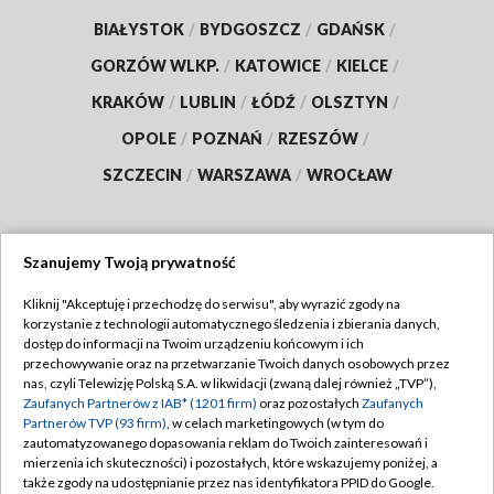
BIAŁYSTOK
/
BYDGOSZCZ
/
GDAŃSK
/
GORZÓW WLKP.
/
KATOWICE
/
KIELCE
/
KRAKÓW
/
LUBLIN
/
ŁÓDŹ
/
OLSZTYN
/
OPOLE
/
POZNAŃ
/
RZESZÓW
/
SZCZECIN
/
WARSZAWA
/
WROCŁAW
Szanujemy Twoją prywatność
Dołącz do nas:
Kliknij "Akceptuję i przechodzę do serwisu", aby wyrazić zgody na
korzystanie z technologii automatycznego śledzenia i zbierania danych,
TVP
dostęp do informacji na Twoim urządzeniu końcowym i ich
Abonament TVP
przechowywanie oraz na przetwarzanie Twoich danych osobowych przez
Regulamin TVP
nas, czyli Telewizję Polską S.A. w likwidacji (zwaną dalej również „TVP”),
Emisja w TVP
Zaufanych Partnerów z IAB* (1201 firm)
oraz pozostałych
Zaufanych
Polityka prywatności
Partnerów TVP (93 firm)
, w celach marketingowych (w tym do
Centrum informacji TVP
Moje zgody
zautomatyzowanego dopasowania reklam do Twoich zainteresowań i
mierzenia ich skuteczności) i pozostałych, które wskazujemy poniżej, a
Naziemna Telewizja Cyfrowa
Pomoc
także zgody na udostępnianie przez nas identyfikatora PPID do Google.