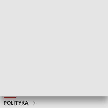
Wejściówka
Zakładka
MNIEJSZOŚCI
Schlesien Journal
POLITYKA