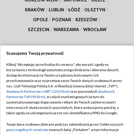
KRAKÓW
/
LUBLIN
/
ŁÓDŹ
/
OLSZTYN
/
OPOLE
/
POZNAŃ
/
RZESZÓW
/
SZCZECIN
/
WARSZAWA
/
WROCŁAW
Szanujemy Twoją prywatność
Dołącz do nas:
Kliknij "Akceptuję i przechodzę do serwisu", aby wyrazić zgody na
korzystanie z technologii automatycznego śledzenia i zbierania danych,
TVP
dostęp do informacji na Twoim urządzeniu końcowym i ich
Abonament TVP
przechowywanie oraz na przetwarzanie Twoich danych osobowych przez
Regulamin TVP
nas, czyli Telewizję Polską S.A. w likwidacji (zwaną dalej również „TVP”),
Emisja w TVP
Zaufanych Partnerów z IAB* (1201 firm)
oraz pozostałych
Zaufanych
Polityka prywatności
Partnerów TVP (93 firm)
, w celach marketingowych (w tym do
Centrum informacji TVP
Moje zgody
zautomatyzowanego dopasowania reklam do Twoich zainteresowań i
mierzenia ich skuteczności) i pozostałych, które wskazujemy poniżej, a
Naziemna Telewizja Cyfrowa
Pomoc
także zgody na udostępnianie przez nas identyfikatora PPID do Google.
Sklep TVP
Biuro reklamy
Twoje dane osobowe zbierane podczas odwiedzania przez Ciebie naszych
Rada Programowa
poszczególnych serwisów
zwanych dalej „Portalem”, w tym informacje
Kontakt