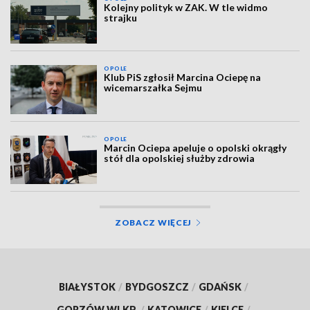
Kolejny polityk w ZAK. W tle widmo
strajku
OPOLE
Klub PiS zgłosił Marcina Ociepę na
wicemarszałka Sejmu
OPOLE
Marcin Ociepa apeluje o opolski okrągły
stół dla opolskiej służby zdrowia
ZOBACZ WIĘCEJ
BIAŁYSTOK
/
BYDGOSZCZ
/
GDAŃSK
/
GORZÓW WLKP.
/
KATOWICE
/
KIELCE
/