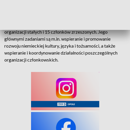
Związek Niemieckich Stowarzyszeń Społeczno-Kulturalnych
w Polsce (ZNSSK) z siedzibą w Opolu jest organizacją
dachową Mniejszości Niemieckiej, zrzeszającą 23
organizacji stałych i 15 członków zrzeszonych. Jego
głównymi zadaniami są m.in. wspieranie i promowanie
rozwoju niemieckiej kultury, języka i tożsamości, a także
wspieranie i koordynowanie działalności poszczególnych
organizacji członkowskich.