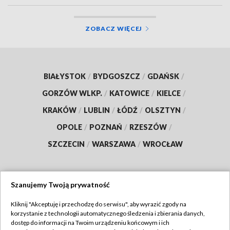
ZOBACZ WIĘCEJ
BIAŁYSTOK
/
BYDGOSZCZ
/
GDAŃSK
/
GORZÓW WLKP.
/
KATOWICE
/
KIELCE
/
KRAKÓW
/
LUBLIN
/
ŁÓDŹ
/
OLSZTYN
/
OPOLE
/
POZNAŃ
/
RZESZÓW
/
SZCZECIN
/
WARSZAWA
/
WROCŁAW
Szanujemy Twoją prywatność
Dołącz do nas:
Kliknij "Akceptuję i przechodzę do serwisu", aby wyrazić zgody na
korzystanie z technologii automatycznego śledzenia i zbierania danych,
TVP
dostęp do informacji na Twoim urządzeniu końcowym i ich