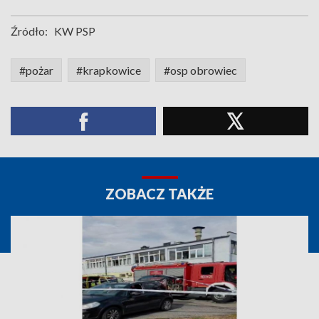
Źródło:
KW PSP
#pożar
#krapkowice
#osp obrowiec
ZOBACZ TAKŻE