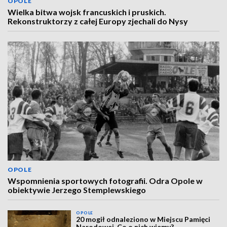
OPOLE
Wielka bitwa wojsk francuskich i pruskich.
Rekonstruktorzy z całej Europy zjechali do Nysy
OPOLE
Wspomnienia sportowych fotografii. Odra Opole w
obiektywie Jerzego Stemplewskiego
OPOLE
20 mogił odnaleziono w Miejscu Pamięci
Narodowej. Co o nich wiemy?