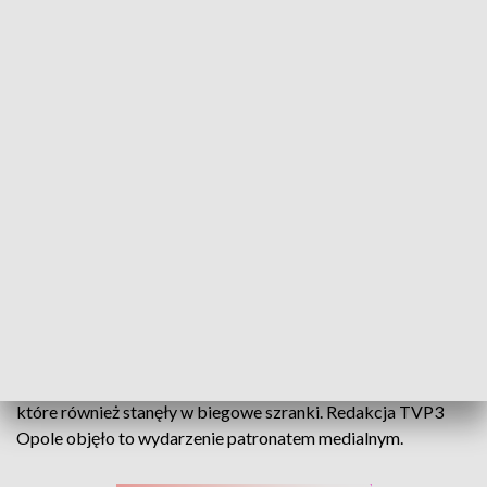
Miłośnicy sportu wzięli udział w biegu. Biegiem przypomnieli o historii.
Kultywowanie pamięci o lokalnej historii- taki cel
przyświecał dziś uczestnikom " I Biegu Wolności Śladami
Jeńców Wojennych im. Rotmistrza Witolda Pileckiego" w
Łambinowicach. Śmiałkowie swoich sił mogli spróbować na
dystansie 5 lub 10 kilometrów. Nie zabrakło także dzieci,
które również stanęły w biegowe szranki. Redakcja TVP3
Opole objęło to wydarzenie patronatem medialnym.