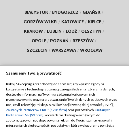
BIAŁYSTOK
/
BYDGOSZCZ
/
GDAŃSK
/
GORZÓW WLKP.
/
KATOWICE
/
KIELCE
/
KRAKÓW
/
LUBLIN
/
ŁÓDŹ
/
OLSZTYN
/
OPOLE
/
POZNAŃ
/
RZESZÓW
/
SZCZECIN
/
WARSZAWA
/
WROCŁAW
Szanujemy Twoją prywatność
Dołącz do nas:
Kliknij "Akceptuję i przechodzę do serwisu", aby wyrazić zgody na
korzystanie z technologii automatycznego śledzenia i zbierania danych,
TVP
dostęp do informacji na Twoim urządzeniu końcowym i ich
Abonament TVP
przechowywanie oraz na przetwarzanie Twoich danych osobowych przez
Regulamin TVP
nas, czyli Telewizję Polską S.A. w likwidacji (zwaną dalej również „TVP”),
Emisja w TVP
Zaufanych Partnerów z IAB* (1201 firm)
oraz pozostałych
Zaufanych
Polityka prywatności
Partnerów TVP (93 firm)
, w celach marketingowych (w tym do
Centrum informacji TVP
Moje zgody
zautomatyzowanego dopasowania reklam do Twoich zainteresowań i
mierzenia ich skuteczności) i pozostałych, które wskazujemy poniżej, a
Naziemna Telewizja Cyfrowa
Pomoc