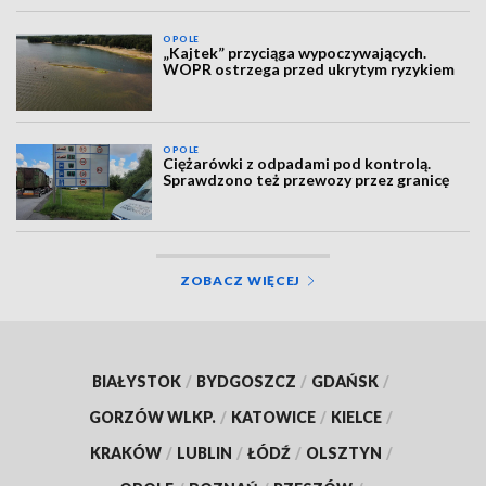
OPOLE
„Kajtek” przyciąga wypoczywających.
WOPR ostrzega przed ukrytym ryzykiem
OPOLE
Ciężarówki z odpadami pod kontrolą.
Sprawdzono też przewozy przez granicę
ZOBACZ WIĘCEJ
BIAŁYSTOK
/
BYDGOSZCZ
/
GDAŃSK
/
GORZÓW WLKP.
/
KATOWICE
/
KIELCE
/
KRAKÓW
/
LUBLIN
/
ŁÓDŹ
/
OLSZTYN
/