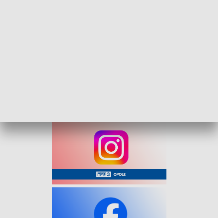
Rozmowa Kuriera - Jolanta Zakrawacz