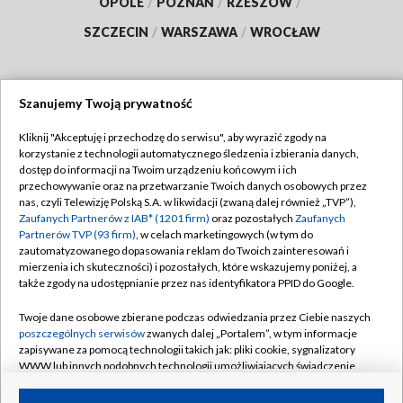
OPOLE
/
POZNAŃ
/
RZESZÓW
/
SZCZECIN
/
WARSZAWA
/
WROCŁAW
Szanujemy Twoją prywatność
Dołącz do nas:
Kliknij "Akceptuję i przechodzę do serwisu", aby wyrazić zgody na
korzystanie z technologii automatycznego śledzenia i zbierania danych,
TVP
dostęp do informacji na Twoim urządzeniu końcowym i ich
Abonament TVP
przechowywanie oraz na przetwarzanie Twoich danych osobowych przez
Regulamin TVP
nas, czyli Telewizję Polską S.A. w likwidacji (zwaną dalej również „TVP”),
Emisja w TVP
Zaufanych Partnerów z IAB* (1201 firm)
oraz pozostałych
Zaufanych
Polityka prywatności
Partnerów TVP (93 firm)
, w celach marketingowych (w tym do
Centrum informacji TVP
Moje zgody
zautomatyzowanego dopasowania reklam do Twoich zainteresowań i
mierzenia ich skuteczności) i pozostałych, które wskazujemy poniżej, a
Naziemna Telewizja Cyfrowa
Pomoc
także zgody na udostępnianie przez nas identyfikatora PPID do Google.
Sklep TVP
Biuro reklamy
Twoje dane osobowe zbierane podczas odwiedzania przez Ciebie naszych
Rada Programowa
poszczególnych serwisów
zwanych dalej „Portalem”, w tym informacje
Kontakt
zapisywane za pomocą technologii takich jak: pliki cookie, sygnalizatory
System NOS
WWW lub innych podobnych technologii umożliwiających świadczenie
dopasowanych i bezpiecznych usług, personalizację treści oraz reklam,
Informacje o nadawcy
Kanały
udostępnianie funkcji mediów społecznościowych oraz analizowanie