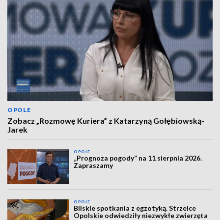
OPOLE
Zobacz „Rozmowę Kuriera” z Katarzyną Gołębiowską-
Jarek
OPOLE
„Prognoza pogody” na 11 sierpnia 2026.
Zapraszamy
OPOLE
Bliskie spotkania z egzotyką. Strzelce
Opolskie odwiedziły niezwykłe zwierzęta