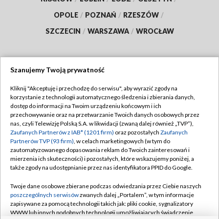
OPOLE
/
POZNAŃ
/
RZESZÓW
/
SZCZECIN
/
WARSZAWA
/
WROCŁAW
Szanujemy Twoją prywatność
Dołącz do nas:
Kliknij "Akceptuję i przechodzę do serwisu", aby wyrazić zgody na
korzystanie z technologii automatycznego śledzenia i zbierania danych,
TVP
dostęp do informacji na Twoim urządzeniu końcowym i ich
Abonament TVP
przechowywanie oraz na przetwarzanie Twoich danych osobowych przez
Regulamin TVP
nas, czyli Telewizję Polską S.A. w likwidacji (zwaną dalej również „TVP”),
Emisja w TVP
Zaufanych Partnerów z IAB* (1201 firm)
oraz pozostałych
Zaufanych
Polityka prywatności
Partnerów TVP (93 firm)
, w celach marketingowych (w tym do
Centrum informacji TVP
Moje zgody
zautomatyzowanego dopasowania reklam do Twoich zainteresowań i
mierzenia ich skuteczności) i pozostałych, które wskazujemy poniżej, a
Naziemna Telewizja Cyfrowa
Pomoc
także zgody na udostępnianie przez nas identyfikatora PPID do Google.
Sklep TVP
Biuro reklamy
Twoje dane osobowe zbierane podczas odwiedzania przez Ciebie naszych
Rada Programowa
poszczególnych serwisów
zwanych dalej „Portalem”, w tym informacje
Kontakt
zapisywane za pomocą technologii takich jak: pliki cookie, sygnalizatory
System NOS
WWW lub innych podobnych technologii umożliwiających świadczenie