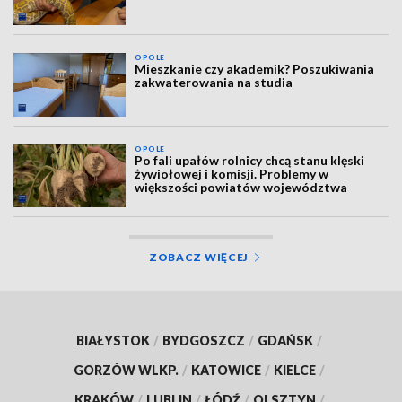
OPOLE
Mieszkanie czy akademik? Poszukiwania
zakwaterowania na studia
OPOLE
Po fali upałów rolnicy chcą stanu klęski
żywiołowej i komisji. Problemy w
większości powiatów województwa
ZOBACZ WIĘCEJ
BIAŁYSTOK
/
BYDGOSZCZ
/
GDAŃSK
/
GORZÓW WLKP.
/
KATOWICE
/
KIELCE
/
KRAKÓW
/
LUBLIN
/
ŁÓDŹ
/
OLSZTYN
/