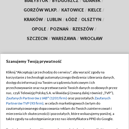
BIAŁYSTOK
/
BYDGOSZCZ
/
GDAŃSK
/
GORZÓW WLKP.
/
KATOWICE
/
KIELCE
/
KRAKÓW
/
LUBLIN
/
ŁÓDŹ
/
OLSZTYN
/
OPOLE
/
POZNAŃ
/
RZESZÓW
/
SZCZECIN
/
WARSZAWA
/
WROCŁAW
Szanujemy Twoją prywatność
Dołącz do nas:
Kliknij "Akceptuję i przechodzę do serwisu", aby wyrazić zgody na
korzystanie z technologii automatycznego śledzenia i zbierania danych,
TVP
dostęp do informacji na Twoim urządzeniu końcowym i ich
Abonament TVP
przechowywanie oraz na przetwarzanie Twoich danych osobowych przez
Regulamin TVP
nas, czyli Telewizję Polską S.A. w likwidacji (zwaną dalej również „TVP”),
Emisja w TVP
Zaufanych Partnerów z IAB* (1201 firm)
oraz pozostałych
Zaufanych
Polityka prywatności
Partnerów TVP (93 firm)
, w celach marketingowych (w tym do
Centrum informacji TVP
Moje zgody
zautomatyzowanego dopasowania reklam do Twoich zainteresowań i
mierzenia ich skuteczności) i pozostałych, które wskazujemy poniżej, a
Naziemna Telewizja Cyfrowa
Pomoc
także zgody na udostępnianie przez nas identyfikatora PPID do Google.
Sklep TVP
Biuro reklamy