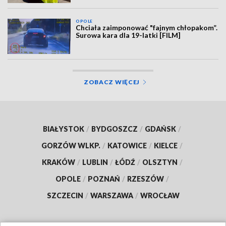
OPOLE
Chciała zaimponować "fajnym chłopakom”.
Surowa kara dla 19-latki [FILM]
ZOBACZ WIĘCEJ
BIAŁYSTOK
/
BYDGOSZCZ
/
GDAŃSK
/
GORZÓW WLKP.
/
KATOWICE
/
KIELCE
/
KRAKÓW
/
LUBLIN
/
ŁÓDŹ
/
OLSZTYN
/
OPOLE
/
POZNAŃ
/
RZESZÓW
/
SZCZECIN
/
WARSZAWA
/
WROCŁAW