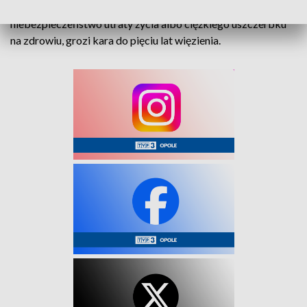
której naraża się człowieka na bezpośrednie
niebezpieczeństwo utraty życia albo ciężkiego uszczerbku
na zdrowiu, grozi kara do pięciu lat więzienia.