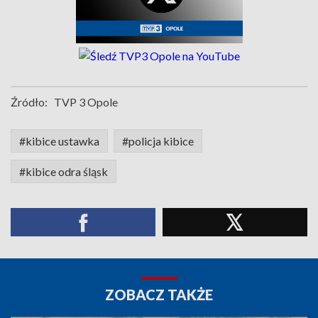
Źródło:
TVP 3 Opole
#kibice ustawka
#policja kibice
#kibice odra śląsk
ZOBACZ TAKŻE