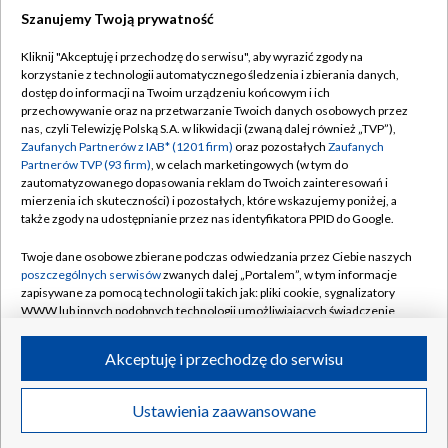
Szanujemy Twoją prywatność
Dołącz do nas:
Kliknij "Akceptuję i przechodzę do serwisu", aby wyrazić zgody na
korzystanie z technologii automatycznego śledzenia i zbierania danych,
TVP
dostęp do informacji na Twoim urządzeniu końcowym i ich
Abonament TVP
przechowywanie oraz na przetwarzanie Twoich danych osobowych przez
Regulamin TVP
nas, czyli Telewizję Polską S.A. w likwidacji (zwaną dalej również „TVP”),
Emisja w TVP
Zaufanych Partnerów z IAB* (1201 firm)
oraz pozostałych
Zaufanych
Polityka prywatności
Partnerów TVP (93 firm)
, w celach marketingowych (w tym do
Centrum informacji TVP
Moje zgody
zautomatyzowanego dopasowania reklam do Twoich zainteresowań i
mierzenia ich skuteczności) i pozostałych, które wskazujemy poniżej, a
Naziemna Telewizja Cyfrowa
Pomoc
także zgody na udostępnianie przez nas identyfikatora PPID do Google.
Sklep TVP
Biuro reklamy
Twoje dane osobowe zbierane podczas odwiedzania przez Ciebie naszych
Rada Programowa
poszczególnych serwisów
zwanych dalej „Portalem”, w tym informacje
Kontakt
zapisywane za pomocą technologii takich jak: pliki cookie, sygnalizatory
System NOS
WWW lub innych podobnych technologii umożliwiających świadczenie
dopasowanych i bezpiecznych usług, personalizację treści oraz reklam,
Informacje o nadawcy
Kanały
udostępnianie funkcji mediów społecznościowych oraz analizowanie
Akceptuję i przechodzę do serwisu
ruchu w Internecie.
Program dla prasy
©2026 Telewizja Polska S.A. w likwidacji
Biuro Reklamy
Twoje dane osobowe zbierane podczas odwiedzania przez Ciebie
Ustawienia zaawansowane
poszczególnych serwisów
na Portalu, takie jak adresy IP, identyfikatory
Ogłoszenie przetargowe
Twoich urządzeń końcowych i identyfikatory plików cookie, informacje o