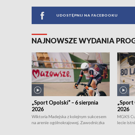
UDOSTĘPNIJ NA FACEBOOKU
NAJNOWSZE WYDANIA PR
„Sport Opolski” – 6 sierpnia
„Sport 
2026
2026
Wiktoria Madejska z kolejnym sukcesem
MGKS Cuk
na arenie ogólnokrajowej. Zawodniczka
lecie ist
Klubu Kolarskiego Ziemia Brzeska
odbył się
została podwójna Mistrzynią Polski
również o