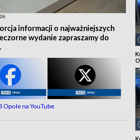
026
orcja informacji o najważniejszych
ieczorne wydanie zapraszamy do
.
K
O
K