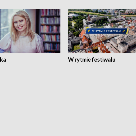
ka
W rytmie festiwalu