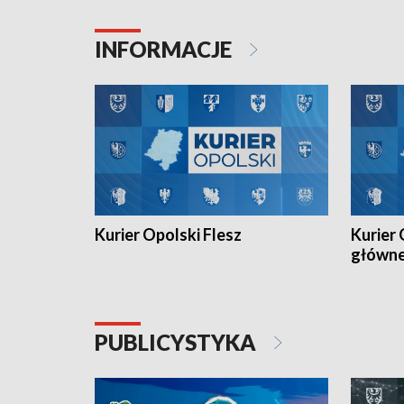
Juniorów Młodszych w kolarstwie
Otwartyc
torowym.
plażowej
INFORMACJE
meczu Ko
Kurier Opolski Flesz
Kurier 
główn
PUBLICYSTYKA