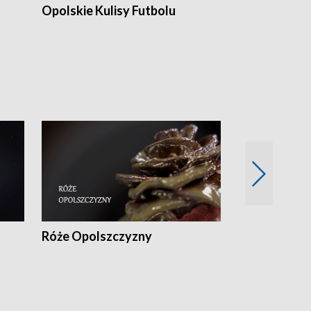
Opolskie Kulisy Futbolu
Złote chwile
sportu
Róże Opolszczyzny
Czas report