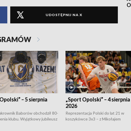
O
UDOSTĘPNIJ NA X
OGRAMÓW
Opolski” – 5 sierpnia
„Sport Opolski” – 4 sierpnia
2026
rownik Baborów obchodził 80-
Reprezentacja Polski do lat 21 w
nienia klubu. Wyjątkowy jubileusz
koszykówce 3x3 – z Mikołajem
 na sportowo. W programie
Kowalczykiem z opolskiego AZS-u 
 turnieju eliminacyjnym
składzie - wygrała dwa z trzech tur