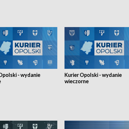
h Mistrzostw w siatkówce
w ramach Ligi Narodów. Rywalizacja
 amatorów w Opolu oraz o
odbyła się w węgierskim Szolnok.
lejarza Opole. Zapraszamy!
Opolski - wydanie
Kurier Opolski - wydanie
e
wieczorne