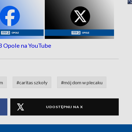
ym
#caritas szkoły
#mój dom w plecaku
UDOSTĘPNIJ NA X