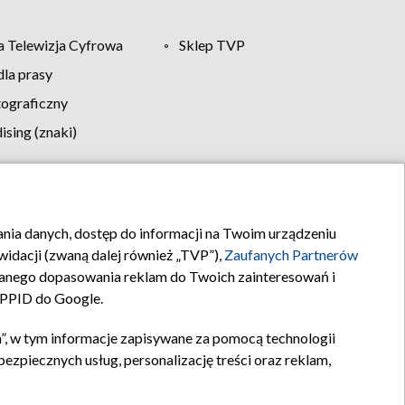
 Telewizja Cyfrowa
Sklep TVP
la prasy
tograficzny
sing (znaki)
klamy
Kontakt
rania danych, dostęp do informacji na Twoim urządzeniu
idacji (zwaną dalej również „TVP”),
Zaufanych Partnerów
anego dopasowania reklam do Twoich zainteresowań i
a PPID do Google.
”, w tym informacje zapisywane za pomocą technologii
zpiecznych usług, personalizację treści oraz reklam,