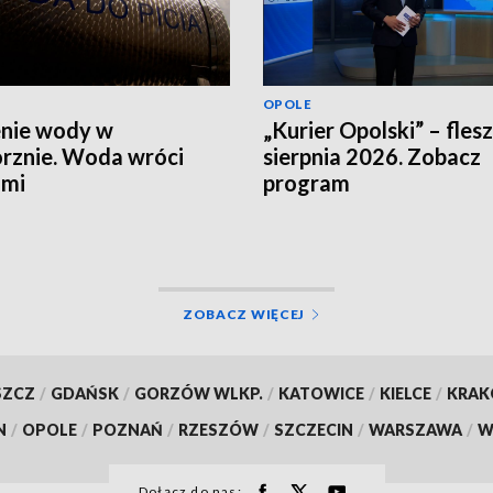
OPOLE
nie wody w
„Kurier Opolski” – flesz
rznie. Woda wróci
sierpnia 2026. Zobacz
ami
program
ZOBACZ WIĘCEJ
SZCZ
/
GDAŃSK
/
GORZÓW WLKP.
/
KATOWICE
/
KIELCE
/
KRA
N
/
OPOLE
/
POZNAŃ
/
RZESZÓW
/
SZCZECIN
/
WARSZAWA
/
W
Dołącz do nas: