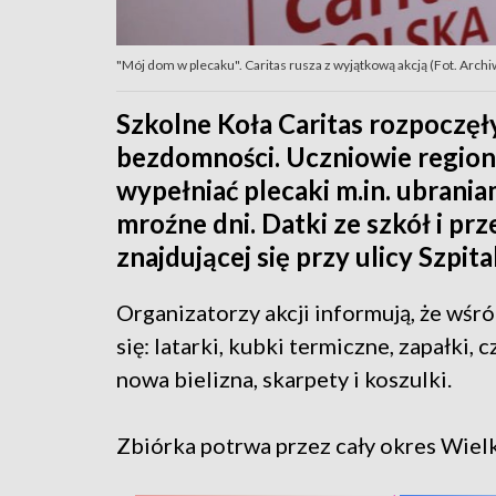
"Mój dom w plecaku". Caritas rusza z wyjątkową akcją (Fot. Arc
Szkolne Koła Caritas rozpoczęł
bezdomności. Uczniowie regio
wypełniać plecaki m.in. ubrani
mroźne dni. Datki ze szkół i pr
znajdującej się przy ulicy Szpit
Organizatorzy akcji informują, że wśr
się: latarki, kubki termiczne, zapałki, 
nowa bielizna, skarpety i koszulki.
Zbiórka potrwa przez cały okres Wielk