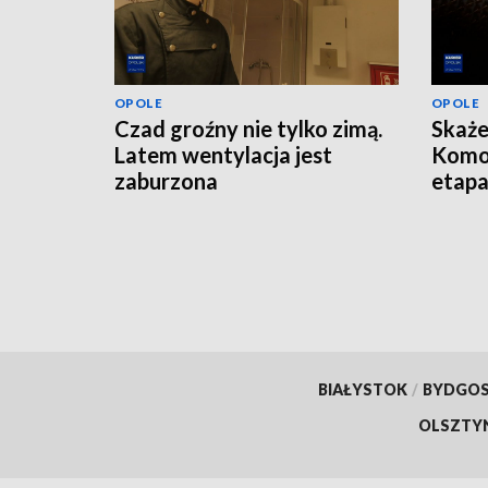
OPOLE
OPOLE
Czad groźny nie tylko zimą.
Skaże
Latem wentylacja jest
Komo
zaburzona
etap
BIAŁYSTOK
/
BYDGO
OLSZTY