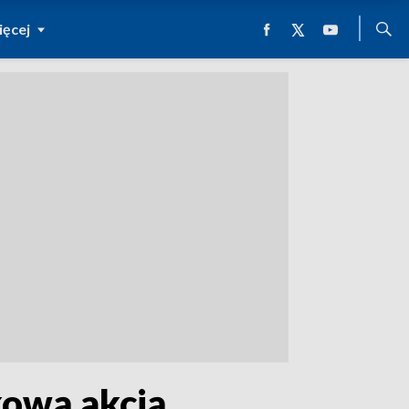
ęcej
kową akcją