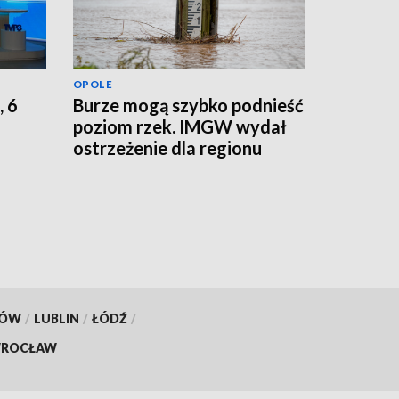
OPOLE
, 6
Burze mogą szybko podnieść
poziom rzek. IMGW wydał
ostrzeżenie dla regionu
KÓW
/
LUBLIN
/
ŁÓDŹ
/
ROCŁAW