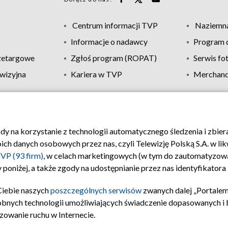
Centrum informacji TVP
Naziemna
Informacje o nadawcy
Program d
zetargowe
Zgłoś program (ROPAT)
Serwis fo
wizyjna
Kariera w TVP
Merchandi
Polityka prywatności
Moje zgody
Pomoc
Biuro re
ody na korzystanie z technologii automatycznego śledzenia i zbie
 danych osobowych przez nas, czyli Telewizję Polską S.A. w likw
VP (93 firm)
, w celach marketingowych (w tym do zautomatyzow
 poniżej, a także zgody na udostępnianie przez nas identyfikator
Ciebie naszych
poszczególnych serwisów
zwanych dalej „Portalem
obnych technologii umożliwiających świadczenie dopasowanych i be
zowanie ruchu w Internecie.