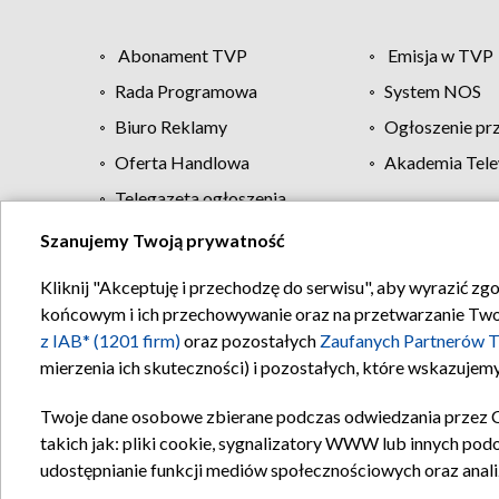
Abonament TVP
Emisja w TVP
Rada Programowa
System NOS
Biuro Reklamy
Ogłoszenie pr
Oferta Handlowa
Akademia Tele
Telegazeta ogłoszenia
Szanujemy Twoją prywatność
Regulamin TVP
Kliknij "Akceptuję i przechodzę do serwisu", aby wyrazić zg
końcowym i ich przechowywanie oraz na przetwarzanie Twoich
z IAB* (1201 firm)
oraz pozostałych
Zaufanych Partnerów T
mierzenia ich skuteczności) i pozostałych, które wskazujemy
Twoje dane osobowe zbierane podczas odwiedzania przez 
takich jak: pliki cookie, sygnalizatory WWW lub innych pod
udostępnianie funkcji mediów społecznościowych oraz anali