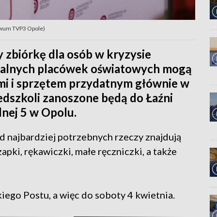
hiwum TVP3 Opole)
y zbiórkę dla osób w kryzysie
nalnych placówek oświatowych mogą
ami i sprzętem przydatnym głównie w
zedszkoli zanoszone będą do Łaźni
alnej 5 w Opolu.
ód najbardziej potrzebnych rzeczy znajdują
czapki, rękawiczki, małe ręczniczki, a także
iego Postu, a więc do soboty 4 kwietnia.