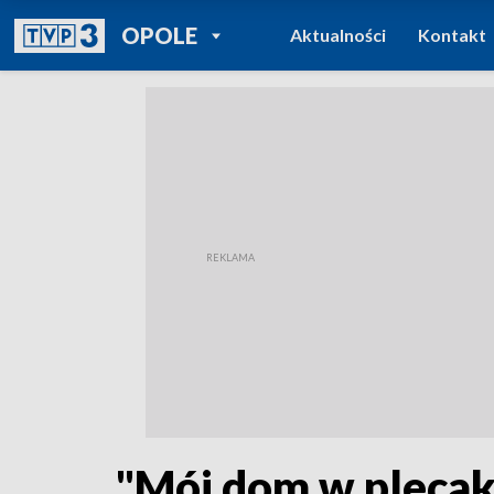
POWRÓT DO
OPOLE
Aktualności
Kontakt
TVP REGIONY
"Mój dom w plecaku