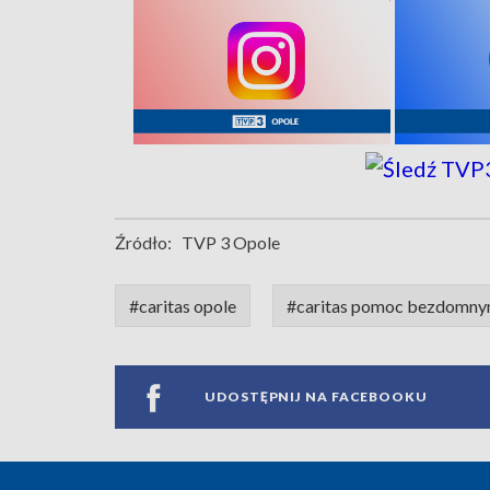
Źródło:
TVP 3 Opole
#caritas opole
#caritas pomoc bezdomn
UDOSTĘPNIJ NA FACEBOOKU