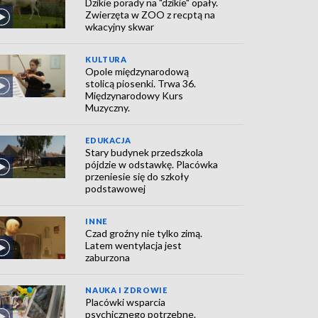
Dzikie porady na "dzikie" opały.
Zwierzęta w ZOO z recptą na
wkacyjny skwar
KULTURA
Opole międzynarodową
stolicą piosenki. Trwa 36.
Międzynarodowy Kurs
Muzyczny.
EDUKACJA
Stary budynek przedszkola
pójdzie w odstawkę. Placówka
przeniesie się do szkoły
podstawowej
INNE
Czad groźny nie tylko zimą.
Latem wentylacja jest
zaburzona
NAUKA I ZDROWIE
Placówki wsparcia
psychicznego potrzebne.