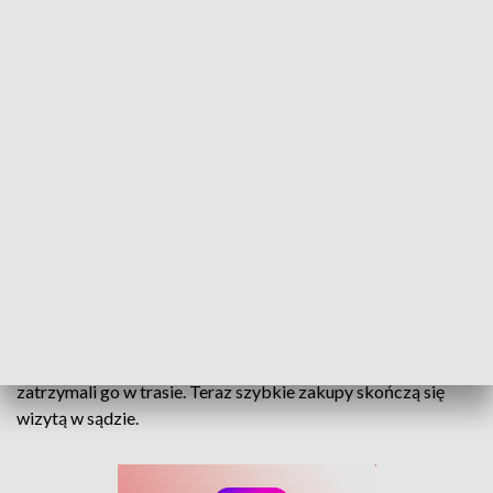
Miał prawo jazdy… na ciągnik. Za kierownicą Peugeota wyruszył na zakupy
Umiejętność prowadzenia samochodu nie wystarczy –
potrzebne są też odpowiednie uprawnienia. 65-latek
przekonał się o tym, gdy kędzierzyńsko-kozielscy policjanci
zatrzymali go w trasie. Teraz szybkie zakupy skończą się
wizytą w sądzie.