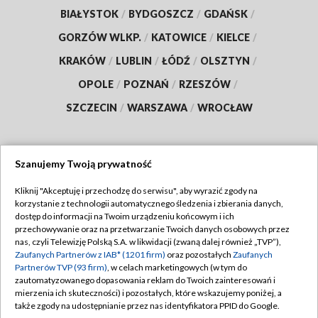
BIAŁYSTOK
/
BYDGOSZCZ
/
GDAŃSK
/
GORZÓW WLKP.
/
KATOWICE
/
KIELCE
/
KRAKÓW
/
LUBLIN
/
ŁÓDŹ
/
OLSZTYN
/
OPOLE
/
POZNAŃ
/
RZESZÓW
/
SZCZECIN
/
WARSZAWA
/
WROCŁAW
Szanujemy Twoją prywatność
Dołącz do nas:
Kliknij "Akceptuję i przechodzę do serwisu", aby wyrazić zgody na
korzystanie z technologii automatycznego śledzenia i zbierania danych,
TVP
dostęp do informacji na Twoim urządzeniu końcowym i ich
Abonament TVP
przechowywanie oraz na przetwarzanie Twoich danych osobowych przez
Regulamin TVP
nas, czyli Telewizję Polską S.A. w likwidacji (zwaną dalej również „TVP”),
Emisja w TVP
Zaufanych Partnerów z IAB* (1201 firm)
oraz pozostałych
Zaufanych
Polityka prywatności
Partnerów TVP (93 firm)
, w celach marketingowych (w tym do
Centrum informacji TVP
Moje zgody
zautomatyzowanego dopasowania reklam do Twoich zainteresowań i
mierzenia ich skuteczności) i pozostałych, które wskazujemy poniżej, a
Naziemna Telewizja Cyfrowa
Pomoc
także zgody na udostępnianie przez nas identyfikatora PPID do Google.