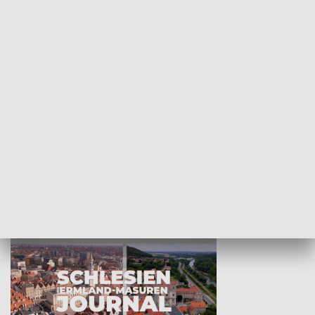
Wejściówka
Zakładka
MNIEJSZOŚCI