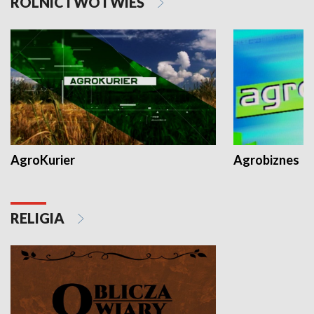
ROLNICTWO I WIEŚ
AgroKurier
Agrobiznes
RELIGIA