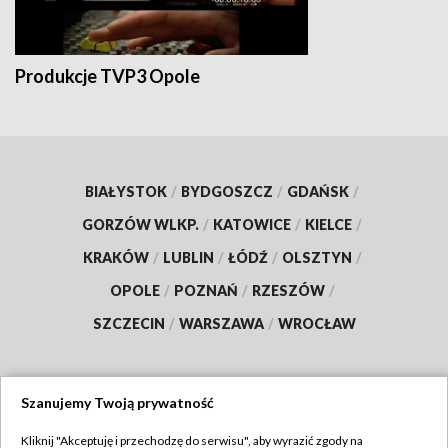
Produkcje TVP3 Opole
BIAŁYSTOK
/
BYDGOSZCZ
/
GDAŃSK
/
GORZÓW WLKP.
/
KATOWICE
/
KIELCE
/
KRAKÓW
/
LUBLIN
/
ŁÓDŹ
/
OLSZTYN
/
OPOLE
/
POZNAŃ
/
RZESZÓW
/
SZCZECIN
/
WARSZAWA
/
WROCŁAW
Szanujemy Twoją prywatność
Dołącz do nas:
Kliknij "Akceptuję i przechodzę do serwisu", aby wyrazić zgody na